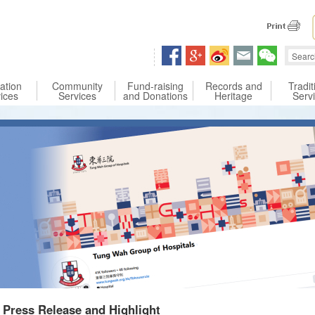
 content
ation
Community
Fund-raising
Records and
Tradit
ices
Services
and Donations
Heritage
Serv
Press Release and Highlight