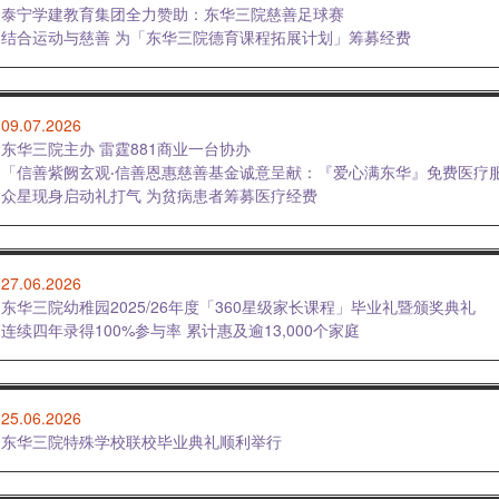
泰宁学建教育集团全力赞助：东华三院慈善足球赛
结合运动与慈善 为「东华三院德育课程拓展计划」筹募经费
09.07.2026
东华三院主办 雷霆881商业一台协办
「信善紫阙玄观‧信善恩惠慈善基金诚意呈献：『爱心满东华』免费医疗
众星现身启动礼打气 为贫病患者筹募医疗经费
27.06.2026
东华三院幼稚园2025/26年度「360星级家长课程」毕业礼暨颁奖典礼
连续四年录得100%参与率 累计惠及逾13,000个家庭
25.06.2026
东华三院特殊学校联校毕业典礼顺利举行