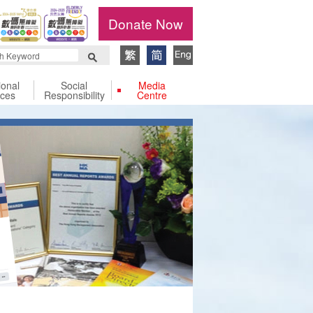
Donate Now
ional
Social
Media
ices
Responsibility
Centre