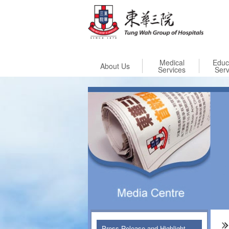
Skip to
Medical
Educ
About Us
Services
Serv
Press Release and Highlight