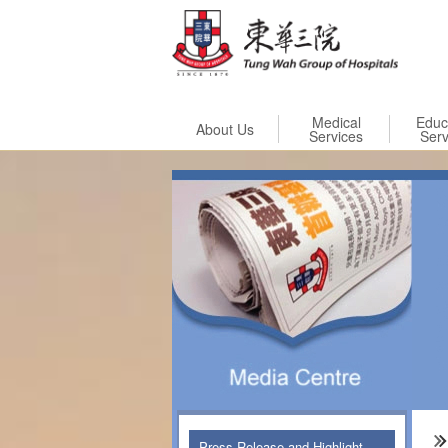
Skip to
Medical
Educ
About Us
Services
Serv
Press Release and Highlight