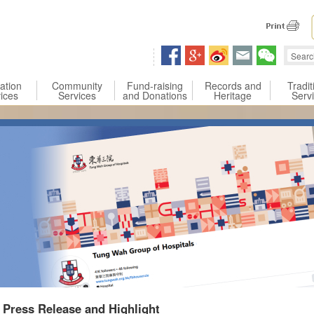
 content
ation
Community
Fund-raising
Records and
Tradit
ices
Services
and Donations
Heritage
Serv
Press Release and Highlight