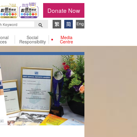
Donate Now
ional
Social
Media
ices
Responsibility
Centre