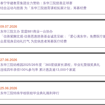
泰宁学建教育集团全力赞助：东华三院慈善足球赛
结合运动与慈善 为「东华三院德育课程拓展计划」筹募经费
09.07.2026
东华三院主办 雷霆881商业一台协办
「信善紫阙玄观‧信善恩惠慈善基金诚意呈献：『爱心满东华』免费医疗
众星现身启动礼打气 为贫病患者筹募医疗经费
27.06.2026
东华三院幼稚园2025/26年度「360星级家长课程」毕业礼暨颁奖典礼
连续四年录得100%参与率 累计惠及逾13,000个家庭
25.06.2026
东华三院特殊学校联校毕业典礼顺利举行