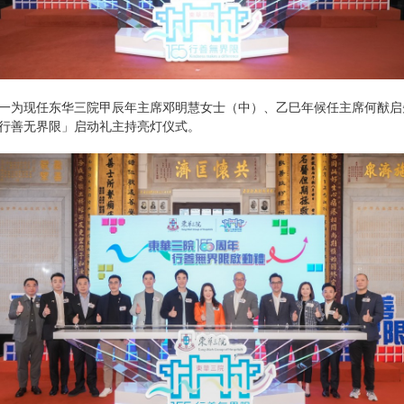
一为现任东华三院甲辰年主席邓明慧女士（中）、乙巳年候任主席何猷启
行善无界限」启动礼主持亮灯仪式。