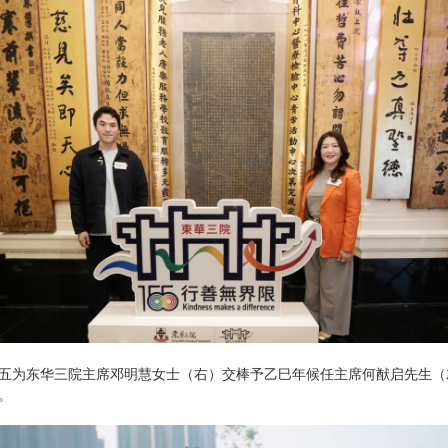
五为东华三院主席邓明慧女士（右）交棒予乙巳年候任主席何猷启先生（左
。