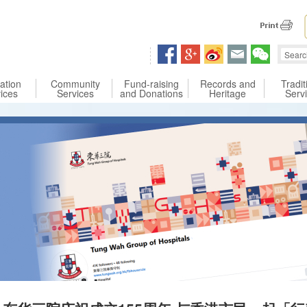
 content
ation
Community
Fund-raising
Records and
Tradit
ices
Services
and Donations
Heritage
Serv