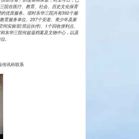
三院在医疗、教育、社会、历史文化保育
费的优质服务。现时东华三院共有
392
个服
教育服务单位、
257
个安老、青少年及家
空间实验室
(
营运伙伴
)
、
1
个回收便利点、
馆和东华三院何超蕸档案及文物中心，以及
单位。
企业传讯科联系