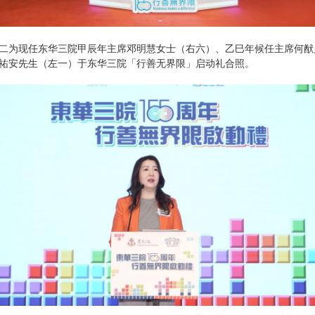
二为现任东华三院甲辰年主席邓明慧女士（右六）、乙巳年候任主席何猷
祐安先生（左一）于东华三院「行善无界限」启动礼合照。