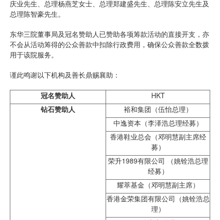
庆业先生、总理杨燕芝女士、总理郑建盛先生、总理陈安立先生及
总理陈智豪先生。
东华三院董事局及冠名赞助人已赞助各项筹款活动的直接开支，亦
不会从活动筹得的公众善款中扣除行政费用，确保公众善款全数拨
用于该院服务。
谨此鸣谢以下机构及善长鼎赐襄助：
冠名赞助人
HKT
钻石赞助人
裕和集团（伍怡总理）
中逸资本（李泽浩总理经募）
香港鞋业总会（邓明慧副主席经
募）
荣升1989有限公司 （姚铨浩总理
经募）
耀萃基金（邓明慧副主席）
香港金荣集团有限公司（姚铨浩总
理）