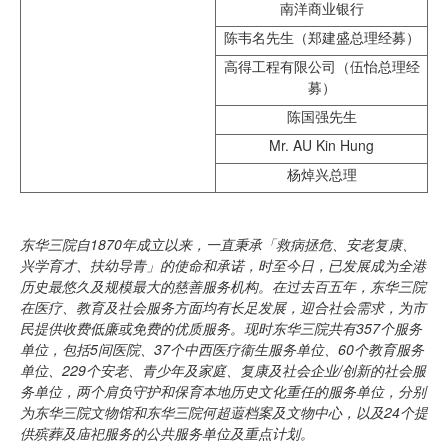
南洋商业银行
陈韦名先生（郑建盛总理经募）
高得工程有限公司（伍怡总理经
募）
陈国强先生
Mr. AU Kin Hung
杨焯兴总理
东华三院自
1870
年成立以来，一直秉承「救病拯危、安老复康、
兴学育才、扶幼导青」的使命和承诺，时至今日，已发展成为全港
历史最悠久及规模最大的慈善服务机构。在过去百五年，东华三院
在医疗、教育及社会服务方面均有长足发展，迎合社会需求，为市
民提供收费低廉或免费的优质服务。现时东华三院共有
357
个服务
单位，包括
5
间医院、
37
个中西医疗衞生服务单位、
60
个教育服务
单位、
229
个安老、青少年及家庭、复康及社会企业
/
创新的社会服
务单位，两个肩负守护和保育本地历史文化重任的服务单位，分别
为东华三院文物馆和东华三院何超蕸档案及文物中心，以及
24
个提
供殡葬及庙祀服务的公共服务单位及重点计划。