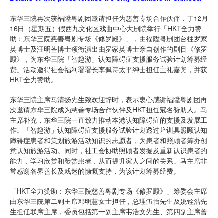
东华三院再次获福陞粤剧团邀请担任为慈善专场合作伙伴，于12月
16日（星期五）假西九文化区戏曲中心大剧院举行「HKT全力赞
助：东华三院慈善粤剧专场《修罗殿》」，由福陞粤剧团台柱罗家
英博士及汪明荃博士领衔演出由罗家英博士亲自创作的剧目《修罗
殿》，为东华三院「智趣游」认知障碍症支援服务试验计划筹募经
费。活动邀得社会福利署署长李佩诗太平绅士担任主礼嘉宾，并获
HKT全力赞助。
东华三院主席马清扬先生致欢迎辞时，表示衷心感谢福陞粤剧团再
次邀请东华三院成为慈善专场合作伙伴及HKT担任冠名赞助人。马
主席补充，东华三院一直致力推动本港认知障碍症的支援及发展工
作。「智趣游」认知障碍症支援服务试验计划透过培训具照顾认知
障碍症患者和策划旅游活动知识的志愿者，为患者和照顾者筹办创
意认知旅游活动。同时，社工会协助照顾者发掘及重新认识患者的
能力，学习欣赏和赞赏患者，从而提升家人之间的关系。马主席非
常感谢各界善长及戏迷的慷慨支持，为该计划筹募经费。
「HKT全力赞助：东华三院慈善粤剧专场《修罗殿》」筹委会主席
由东华三院第二副主席邓明慧女士担任，总理伍怡先生及姚铨浩先
生担任联席主席，委员包括第一副主席韦浩文先生、第四副主席曾