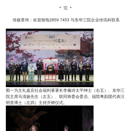
＊ 完 ＊
传媒查询：欢迎致电2859 7453 与东华三院企业传讯科联系
图一为主礼嘉宾社会福利署署长李佩诗太平绅士（右五）、东华三
院主席马清扬先生（左五）、联同筹委会委员、福陞粤剧团代表汪
明荃博士（左四）主持开锣仪式。