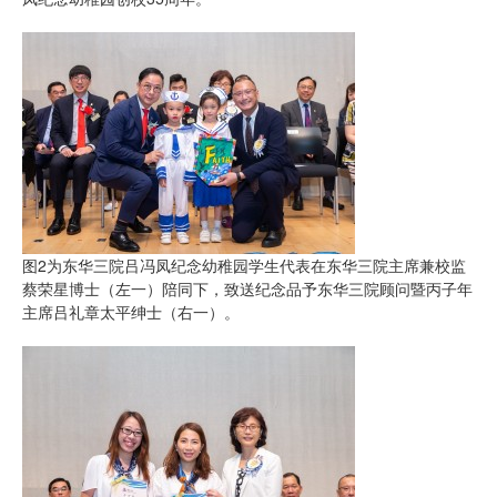
图2为东华三院吕冯凤纪念幼稚园学生代表在东华三院主席兼校监
蔡荣星博士（左一）陪同下，致送纪念品予东华三院顾问暨丙子年
主席吕礼章太平绅士（右一）。