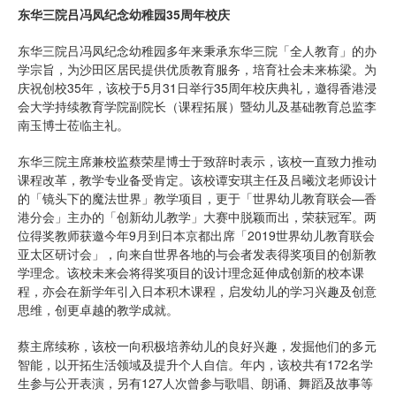
东华三院吕冯凤纪念幼稚园35周年校庆
东华三院吕冯凤纪念幼稚园多年来秉承东华三院「全人教育」的办
学宗旨，为沙田区居民提供优质教育服务，培育社会未来栋梁。为
庆祝创校35年，该校于5月31日举行35周年校庆典礼，邀得香港浸
会大学持续教育学院副院长（课程拓展）暨幼儿及基础教育总监李
南玉博士莅临主礼。
东华三院主席兼校监蔡荣星博士于致辞时表示，该校一直致力推动
课程改革，教学专业备受肯定。该校谭安琪主任及吕曦汶老师设计
的「镜头下的魔法世界」教学项目，更于「世界幼儿教育联会—香
港分会」主办的「创新幼儿教学」大赛中脱颖而出，荣获冠军。两
位得奖教师获邀今年9月到日本京都出席「2019世界幼儿教育联会
亚太区研讨会」，向来自世界各地的与会者发表得奖项目的创新教
学理念。该校未来会将得奖项目的设计理念延伸成创新的校本课
程，亦会在新学年引入日本积木课程，启发幼儿的学习兴趣及创意
思维，创更卓越的教学成就。
蔡主席续称，该校一向积极培养幼儿的良好兴趣，发掘他们的多元
智能，以开拓生活领域及提升个人自信。年内，该校共有172名学
生参与公开表演，另有127人次曾参与歌唱、朗诵、舞蹈及故事等