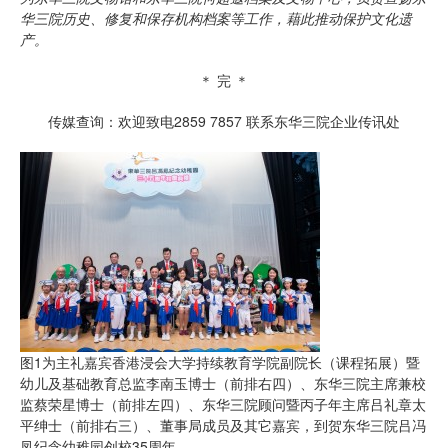
华三院历史、修复和保存机构档案等工作，藉此推动保护文化遗
产。
＊ 完 ＊
传媒查询：欢迎致电2859 7857 联系东华三院企业传讯处
图1为主礼嘉宾香港浸会大学持续教育学院副院长（课程拓展）暨
幼儿及基础教育总监李南玉博士（前排右四）、东华三院主席兼校
监蔡荣星博士（前排左四）、东华三院顾问暨丙子年主席吕礼章太
平绅士（前排右三）、董事局成员及其它嘉宾，到贺东华三院吕冯
凤纪念幼稚园创校35周年。