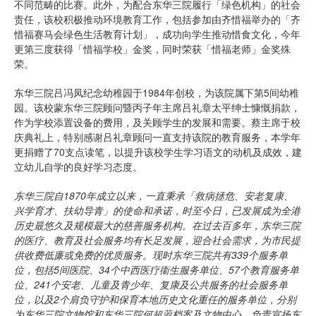
不同范畴的比赛。此外，为配合东华三院履行「绿色机构」的社会
责任，该校积极推动环境教育工作，包括参加由齐惜福举办的「齐
惜福赛马会绿色生活教育计划」，成功向学生推动惜食文化，今年
更第三度获得「惜福学校」金奖，同时荣获「惜福老师」金奖殊
荣。
东华三院吕冯凤纪念幼稚园于1984年创校，为该院属下第5间幼稚
园。该校蒙东华三院顾问暨丙子年主席吕礼章太平绅士慷慨捐款，
作为学校添置设备的费用，及关顾学生的发展和需要。蔡主席于校
庆典礼上，特别感谢吕礼章顾问一直支持该院的教育服务，本学年
更捐赠了70支点读笔，以提升该校学生学习语文的动机及成效，建
立幼儿自学的良好学习态度。
东华三院自1870年成立以来，一直秉承「救病拯危、安老复康、
兴学育才、扶幼导青」的使命和承诺，时至今日，已发展成为全港
历史最悠久及规模最大的慈善服务机构。在过去百多年，东华三院
的医疗、教育及社会服务均有长足发展，迎合社会需求，为市民提
供收费低廉或免费的优质服务。现时东华三院共有339个服务单
位，包括5间医院、34个中西医疗衞生服务单位、57个教育服务单
位、241个安老、儿童及青少年、复康及公共服务的社会服务单
位，以及2个肩负守护和保育本地历史文化重任的服务单位，分别
为东华三院文物馆和东华三院何超蕸档案及文物中心，负责宣扬东