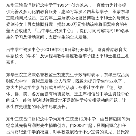
东华三院吕润财纪念中学于1995年创办以来，一直致力为社会提
供完善及多元化的教育服务，惠泽将军澳区内莘莘学子。承蒙东华
三院顾问局成员、乙亥年主席兼该校校监吕博硕太平绅士的母亲吕
梁剑芬女士再次慷慨解囊，捐款300万元协助该校将旧翼校舍的有
盖天台改建为 「吕中学生资源中心」，提供可同时容纳约150名学
生的学习及活动空间，支援学生的全人发展。
吕中学生资源中心于2019年3月9日举行开幕礼，邀得香港教育大
学副校长（学术）及课程与教学讲座教授李子建太平绅士担任主礼
嘉宾。
东华三院主席兼名誉校监王贤志先生于致辞时表示，东华三院吕润
财纪念中学一直锐意发展 全人教育，既致力提升学生学业水平，
亦大力推动学生参与各式各样的活动，务求让学生在 「德、智、
体、群、美」各方面皆有均衡发展。王主席相信吕中学生资源中心
的成立，能够 解决以往因场地不足影响学校安排活动的问题，让
学生在更理想的环境中尽展所长。
东华三院吕润财纪念中学为东华三院第16所中学，由吕博硕顾问为
纪念其先翁吕润财先生捐助创办。自2006年起，吕顾问慨允担任
吕润财纪念中学的校监，对学校发展给予不少宝贵的意见。吕氏家