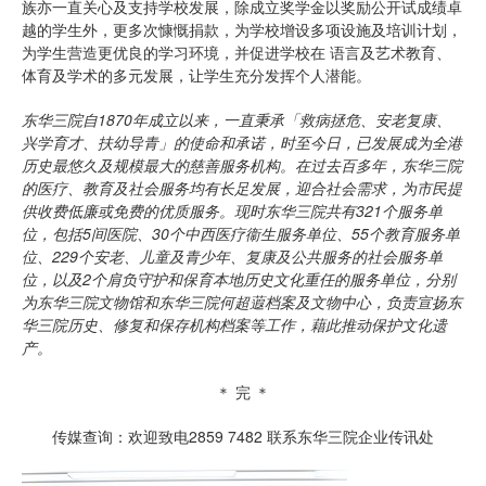
族亦一直关心及支持学校发展，除成立奖学金以奖励公开试成绩卓
越的学生外，更多次慷慨捐款，为学校增设多项设施及培训计划，
为学生营造更优良的学习环境，并促进学校在 语言及艺术教育、
体育及学术的多元发展，让学生充分发挥个人潜能。
东华三院自1870年成立以来，一直秉承「救病拯危、安老复康、
兴学育才、扶幼导青」的使命和承诺，时至今日，已发展成为全港
历史最悠久及规模最大的慈善服务机构。在过去百多年，东华三院
的医疗、教育及社会服务均有长足发展，迎合社会需求，为市民提
供收费低廉或免费的优质服务。现时东华三院共有321个服务单
位，包括5间医院、30个中西医疗衞生服务单位、55个教育服务单
位、229个安老、儿童及青少年、复康及公共服务的社会服务单
位，以及2个肩负守护和保育本地历史文化重任的服务单位，分别
为东华三院文物馆和东华三院何超蕸档案及文物中心，负责宣扬东
华三院历史、修复和保存机构档案等工作，藉此推动保护文化遗
产。
＊ 完 ＊
传媒查询：欢迎致电2859 7482 联系东华三院企业传讯处