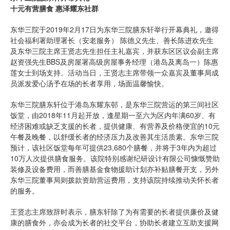
十元有营膳食 惠泽耀东社群
东华三院于2019年2月17日为东华三院膳东轩举行开幕典礼，邀得
社会福利署助理署长（安老服务） 陈德义先生、善长陈进欢先生
及东华三院主席王贤志先生担任主礼嘉宾，并获东区区议会副主席
赵资强先生BBS及房屋署高级房屋事务经理（港岛及离岛一）陈惠
莲女士到场支持。活动当日，王贤志主席带领一众嘉宾及董事局成
员派发爱心汤予在场的长者享用，场面温馨愉快。
东华三院膳东轩位于港岛东耀东邨，是东华三院营运的第三间社区
饭堂，由2018年11月起开放，逢星期一至六为区内年满60岁、有
经济困难或缺乏支援的长者，提供健康、有营养及价格便宜的10元
午餐及晚餐，以舒缓长者的经济压力及改善其生活质素。东华三院
预计，该社区饭堂每年可提供23,680个膳餐，并将于3年内为超过
10万人次提供膳食服务。该院特别感谢纪研设计有限公司慷慨赞助
装修及设备费用，而善膳基金食物援助计划亦补贴膳餐开支，另外
东华三院董事局则拨款资助营运费用，支持该院持续推动关怀长者
的服务。
王贤志主席致辞时表示，膳东轩除了为有需要的长者提供廉价及健
康的膳食外，亦会成为长者的社交平台，协助长者建立互助支援网