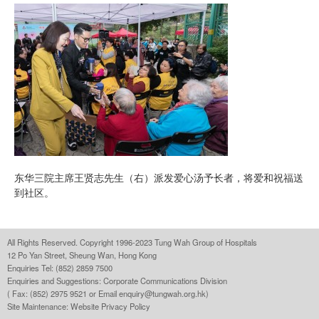
东华三院主席王贤志先生（右）派发爱心汤予长者，将爱和祝福送
到社区。
All Rights Reserved. Copyright 1996-2023 Tung Wah Group of Hospitals
12 Po Yan Street, Sheung Wan, Hong Kong
Enquiries Tel: (852) 2859 7500
Enquiries and Suggestions:
Corporate Communications Division
( Fax: (852) 2975 9521 or Email
enquiry@tungwah.org.hk
)
Site Maintenance:
Website Privacy Policy