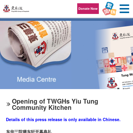
Skip to content
Donate Now
Opening of TWGHs Yiu Tung
Community Kitchen
Details of this press release is only available in Chinese.
东华三院膳东轩开幕典礼