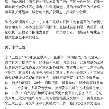
络。与此同时，膳东轩的团队亦联系了邨内不同合作伙伴，召集一
班年青长者及社区志愿者协助营运饭堂，并为行动不便的长者送上
饭餐及关怀慰问，以行动宣扬关爱讯息，共建和谐社区。
陈德义助理署长亦指出，东华三院膳东轩除了为有需要的长者提供
膳食服务外，亦体现社区不同团体，包括社会福利署、房屋署、社
福机构、志愿者等的通力合作，一同关顾长者。他期望可将此合作
模式推展至不同的社区。
关于东华三院
东华三院自1870年成立以来，一直秉承「救病拯危、安老复康、
兴学育才、扶幼导青」的使命和承诺，时至今日，已发展成为全港
历史最悠久及规模最大的慈善服务机构。在过去百多年，东华三院
的医疗、教育及社会服务均有长足发展，迎合社会需求，为市民提
供收费低廉或免费的优质服务。现时东华三院共有321个服务单
位，包括5间医院、30个中西医疗衞生服务单位、55个教育服务单
位、229个安老、儿童及青少年、复康及公共服务的社会服务单
位，以及2个肩负守护和保育本地历史文化重任的服务单位，分别
为东华三院文物馆和东华三院何超蕸档案及文物中心，负责宣扬东
华三院历史、修复和保存机构档案等工作，藉此推动保护文化遗
产。