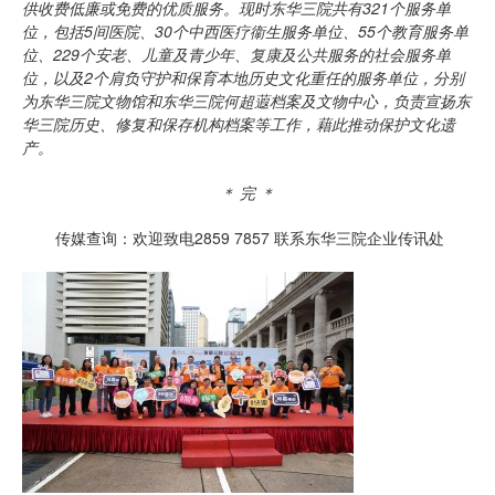
供收费低廉或免费的优质服务。现时东华三院共有321个服务单
位，包括5间医院、30个中西医疗衞生服务单位、55个教育服务单
位、229个安老、儿童及青少年、复康及公共服务的社会服务单
位，以及2个肩负守护和保育本地历史文化重任的服务单位，分别
为东华三院文物馆和东华三院何超蕸档案及文物中心，负责宣扬东
华三院历史、修复和保存机构档案等工作，藉此推动保护文化遗
产。
＊ 完 ＊
传媒查询：欢迎致电2859 7857 联系东华三院企业传讯处