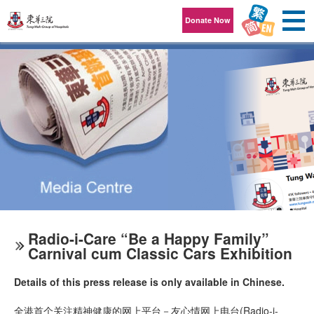
Skip to content
Donate Now
Radio-i-Care “Be a Happy Family”
Carnival cum Classic Cars Exhibition
Details of this press release is only available in Chinese.
全港首个关注精神健康的网上平台－友心情网上电台(Radio-i-