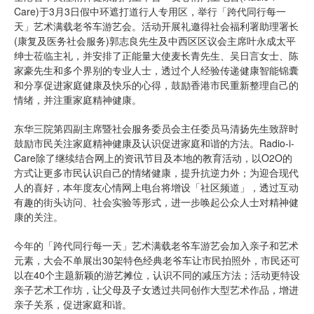
Care)于3月3日假中环遮打道行人专用区，举行「跨代同行每一
天」艺术满载老爷车游艺会。活动开展礼邀得社会福利署助理署长
(康复及医务社会服务)郭志良先生及中西区区议会主席叶永成太平
绅士莅临主礼，并安排了正能量大使麦长青先生、吴日言女士、陈
家豪先生和多个界别的专业人士，透过个人经验传递健康智能锦囊
和分享促进家庭健康及快乐的心得，鼓励香港市民重新整理自己的
情绪，并注重家庭精神健康。
东华三院第四副主席暨社会服务委员会主任委员马清扬先生致辞时
鼓励市民关注家庭精神健康及认识促进家庭和谐的方法。Radio-i-
Care除了继续结合网上的资讯节目及本地的教育活动，以O2O的
方式让更多市民认识自己的情绪健康，提升抗逆力外；为迎合现代
人的喜好，本年度友心情网上电台将增设「社区频道」，透过互动
有趣的街头访问、社会实验等形式，进一步唤起公众人士对精神健
康的关注。
今年的「跨代同行每一天」艺术满载老爷车游艺会加入亲子和艺术
元素，大会不单展出30架特色经典老爷车让市民拍照外，市民还可
以在40个主题新颖的游艺摊位，认识不同的减压方法；活动更特设
亲子艺术工作坊，让父母及子女透过共同创作大型艺术作品，增进
亲子关系，促进家庭和谐。