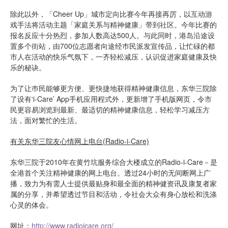
除此以外，「Cheer Up」城市定向比赛今年再接再厉，以互动游
戏手法将活动主题「家庭关系与精神健康」带到社区。今年比赛的
报名反应十分热烈，参加人数高达500人。与此同时，港岛沿途设
置多个街站，由700位志愿者向途经巿民派发宣传品，让忙碌的都
市人在活动的快乐气氛下，一齐轻松减压，认识促进家庭健康及快
乐的秘诀。
为了让巿民能够更方便、更快捷地获得精神健康信息，东华三院除
了设有‘i-Care’ App手机应用程式外，更新增了手机版网页，令市
民更容易浏览到最新、最适切的精神健康信息，轻松学习减压方
法，面对繁忙的生活。
有关东华三院友心情网上电台
(Radio-i-Care)
东华三院于2010年在黄竹坑服务综合大楼成立的Radio-i-Care－是
全港首个关注精神健康的网上电台。透过24小时的无间断网上广
播，致力为有需人士提供最贴身和最全面的精神健资讯及康复者家
属的分享，并希望透过节目和活动，令社会大众有身心放松和洗涤
心灵的体会。
网址：
http://www.radioicare.org/