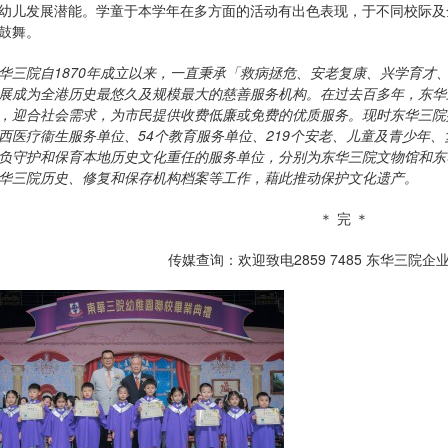
幼儿发展潜能。学童于本学年在多方面的活动有出色表现，于不同校际及
鼓舞。
华三院自
1870
年成立以来，一直秉承「救病拯危、安老复康、兴学育才
展成为全港历史最悠久及规模最大的慈善服务机构。在过去百多年，东华
，迎合社会需求，为市民提供收费低廉或免费的优质服务。现时东华三院
西医疗衞生服务单位、
54
个教育服务单位、
219
个安老、儿童及青少年、
负守护和保育本地历史文化重任的服务单位，分别为东华三院文物馆和东
华三院历史、修复和保存机构档案等工作，藉此推动保护文化遗产。
＊ 完 ＊
传媒查询：欢迎致电2859 7485 东华三院