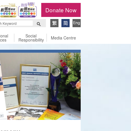
Donate Now
ional
Social
Media Centre
ices
Responsibility