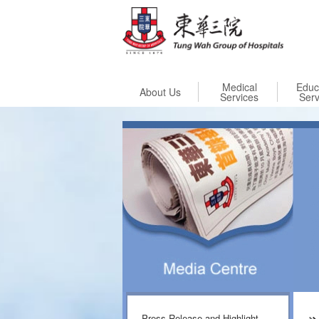
Skip to
Medical
Educ
About Us
Services
Serv
Press Release and Highlight