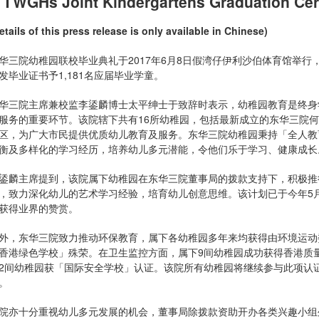
TWGHs Joint Kindergartens Graduation C
etails of this press release is only available in Chinese)
华三院幼稚园联校毕业典礼于2017年6月8日假湾仔伊利沙伯体育馆举
发毕业证书予1,181名应届毕业学童。
华三院主席兼校监李鋈麟博士太平绅士于致辞时表示，幼稚园教育是终身
服务的重要环节。该院辖下共有16所幼稚园，包括最新成立的东华三院
区，为广大市民提供优质幼儿教育及服务。东华三院幼稚园秉持「全人教
衡及多样化的学习经历，培养幼儿多元潜能，令他们乐于学习、健康成长
鋈麟主席提到，该院属下幼稚园在东华三院董事局的拨款支持下，积极推
，致力深化幼儿的艺术学习经验，培育幼儿创意思维。该计划已于今年5
获得业界的赞赏。
外，东华三院致力推动环保教育，属下各幼稚园多年来均获得由环境运动
香港绿色学校」殊荣。在卫生监控方面，属下9间幼稚园成功获得香港质
2间幼稚园获「国际安全学校」认证。该院所有幼稚园将继续参与此项认
。
院亦十分重视幼儿多元发展的机会，董事局除拨款资助开办各类兴趣小组