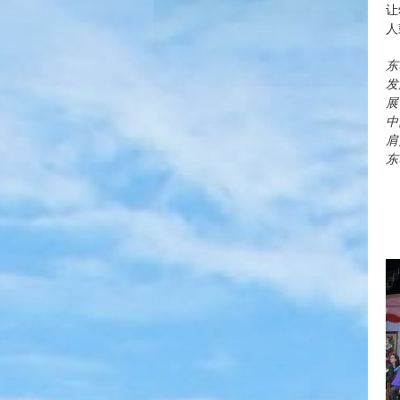
让
人
东
发
展
中
肩
东