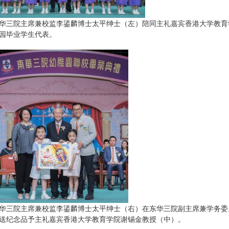
华三院主席兼校监李鋈麟博士太平绅士（左）陪同主礼嘉宾香港大学教育
园毕业学生代表。
华三院主席兼校监李鋈麟博士太平绅士（右）在东华三院副主席兼学务委
送纪念品予主礼嘉宾香港大学教育学院谢锡金教授（中）。