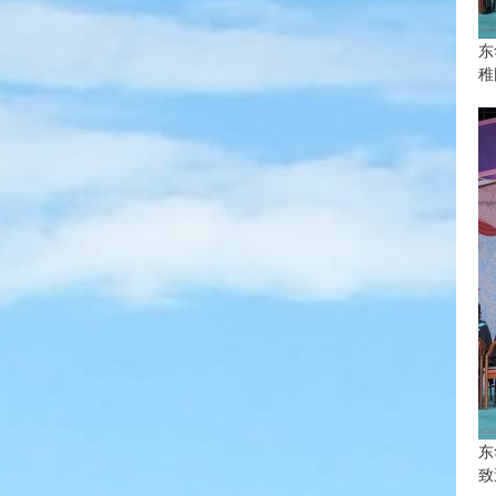
东
稚
东
致