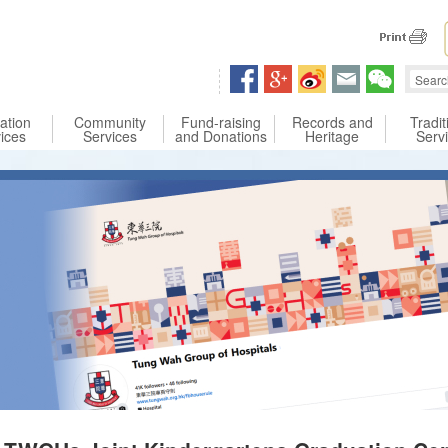
 content
ation
Community
Fund-raising
Records and
Tradit
ices
Services
and Donations
Heritage
Serv