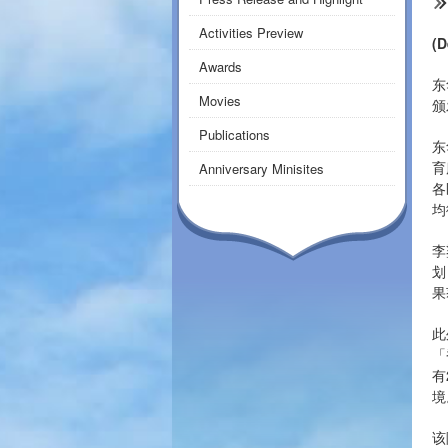
Activities Preview
(D
Awards
东
Movies
颁
Publications
东
育
Anniversary Minisites
各
均
李
划
果
此
「
有
境
该