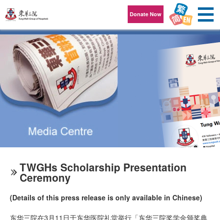
Skip to content
Donate Now
TWGHs Scholarship Presentation
Ceremony
(Details of this press release is only available in Chinese)
东华三院在3月11日于东华医院礼堂举行「东华三院奖学金颁奖典