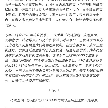
医学士课程的易嘉莹同学。易同学在内地修读高中二年级时与母亲
移民香港，怀著考取香港大学李嘉诚医学院的决心，在香港重读高
中课程。易同学选择修读医科，源自幼年时亲历父亲被癌症夺走生
命，丧亲之痛令她决意成为医生，以仁者之心，救治饱受病痛煎熬
的病人。
东华三院自
1870
年成立以来，一直秉承「救病拯危、安老复康、
兴学育才、扶幼导青」的使命和承诺，时至今日，已发展成为全港
历史最悠久及规模最大的慈善服务机构。在过去百多年，东华三院
的医疗、教育及社会服务均有长足发展，迎合社会需求，为市民提
供收费低廉或免费的优质服务。现时东华三院共有
303
个服务单
位，包括
5
间医院、
28
个中西医疗衞生服务单位、
53
个教育服务单
位及
215
个社会服务单位，涵盖安老、儿童及青少年、复康及公共
服务；另东华三院文物馆负责宣扬东华三院历史、修复和保存机构
档案以推动保护文化遗产的工作，并设立东华三院档案及文物中
心，让珍贵文化资产得以储存。
＊ 完 ＊
传媒查询：欢迎致电2859 7485与东华三院企业传讯处联系