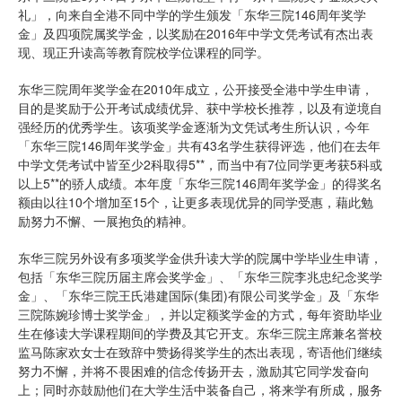
礼」，向来自全港不同中学的学生颁发「东华三院146周年奖学
金」及四项院属奖学金，以奖励在2016年中学文凭考试有杰出表
现、现正升读高等教育院校学位课程的同学。
东华三院周年奖学金在2010年成立，公开接受全港中学生申请，
目的是奖励于公开考试成绩优异、获中学校长推荐，以及有逆境自
强经历的优秀学生。该项奖学金逐渐为文凭试考生所认识，今年
「东华三院146周年奖学金」共有43名学生获得评选，他们在去年
中学文凭考试中皆至少2科取得5**，而当中有7位同学更考获5科或
以上5**的骄人成绩。本年度「东华三院146周年奖学金」的得奖名
额由以往10个增加至15个，让更多表现优异的同学受惠，藉此勉
励努力不懈、一展抱负的精神。
东华三院另外设有多项奖学金供升读大学的院属中学毕业生申请，
包括「东华三院历届主席会奖学金」、「东华三院李兆忠纪念奖学
金」、「东华三院王氏港建国际(集团)有限公司奖学金」及「东华
三院陈婉珍博士奖学金」，并以定额奖学金的方式，每年资助毕业
生在修读大学课程期间的学费及其它开支。东华三院主席兼名誉校
监马陈家欢女士在致辞中赞扬得奖学生的杰出表现，寄语他们继续
努力不懈，并将不畏困难的信念传扬开去，激励其它同学发奋向
上；同时亦鼓励他们在大学生活中装备自己，将来学有所成，服务