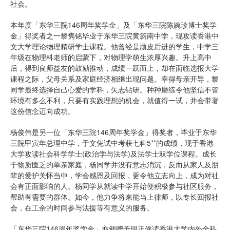
社会。
本年度「东华三院146周年奖学金」及「东华三院陈婉珍博士奖学
金」得奖者之一黎隽铭毕业于东华三院黄笏南中学，现攻读香港中
文大学理论物理精研学士课程。他曾经是顽皮后进的学生，中学三
年级在物理科老师的启蒙下，对物理学萌生浓厚兴趣。升上高中
后，得到良师益友的鼓励推动，成绩一跃而上，却在面临选报大学
课程之际，父母关系及家庭经济相继出现问题。幸得母亲开导，黎
同学最终选择自己心爱的学科，矢志钻研。种种磨练令他坚信不管
环境有多么不利，只要有实践理想的机会，就值得一试，并会带著
这份信念迈向成功。
杨俊伟是另一位「东华三院146周年奖学金」得奖者，毕业于东华
三院甲寅年总理中学，于文凭试中考获七科5**的成绩，现于香港
大学攻读社会科学学士(政治学与法学)及法学士双学位课程。成长
于物质匮乏的单亲家庭，杨同学并没有意志消沉，反而从家人及朋
辈的爱护关怀当中，学会感恩及回报，更令他立志向上，成为对社
会有正面影响的人。杨同学从就读中学开始便积极参与社区服务，
帮助有需要的群体。如今，他力争将来能当上律师，以专长回报社
会，在工余的时间参与法援等有意义的服务。
「东华三院146周年奖学金」亦颁赠予现正修读香港大学内外全科