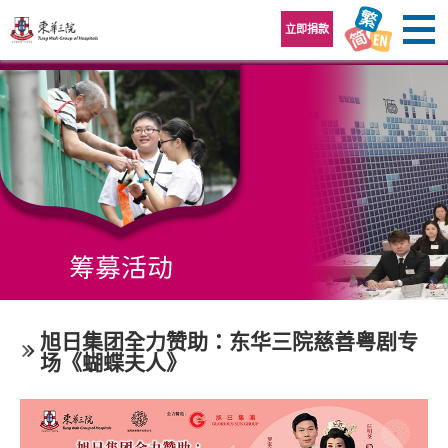
跳至内容区
立即捐款
旭日集团全力赞助：东华三院慈善粤剧专
场《蝴蝶夫人》