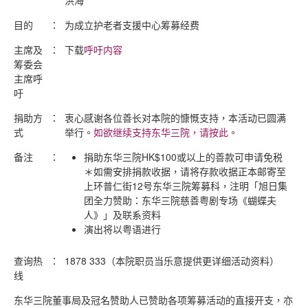
目的
：
为成立护老者支援中心筹募经费
主席及
：
下载
呼吁内容
筹委会
主席呼
吁
捐助方
：
衷心感谢各位善长对本院的慷慨支持，本活动已圆满
式
举行。
如欲继续支持东华三院，请按此
。
备注
：
捐助东华三院HK$100或以上的善款可申请免税
＊如需安排捐款收据，请将存款收据正本邮寄至
上环普仁街12号东华三院筹募科，注明「旭日集
团全力赞助：东华三院慈善粤剧专场《蝴蝶夫
人》」及联系资料
演出将以粤语进行
查询热
：
1878 333（本院职员当乐意提供更详细活动资料）
线
东华三院董事局及冠名赞助人已赞助各项筹募活动的直接开支，亦