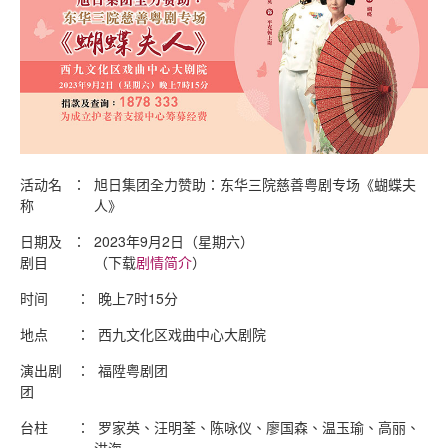
活动名
：
旭日集团全力赞助：东华三院慈善粤剧专场《蝴蝶夫
称
人》
日期及
：
2023年9月2日（星期六）
剧目
（下载
剧情简介
）
时间
：
晚上7时15分
地点
：
西九文化区戏曲中心大剧院
演出剧
：
福陞粤剧团
团
台柱
：
罗家英、汪明荃、陈咏仪、廖国森、温玉瑜、高丽、
洪海