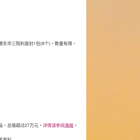
赠东华三院利是封1包(8个)。数量有限，
品，总值超过27万元。
详情请参阅
海报
。
筹募科