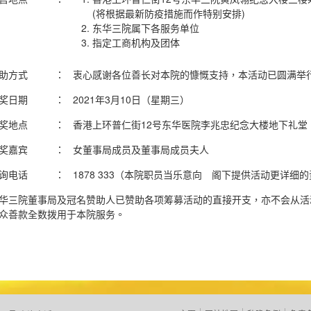
(将根据最新防疫措施而作特别安排)
东华三院属下各服务单位
指定工商机构及团体
助方式
：
衷心感谢各位善长对本院的慷慨支持，本活动已圆满举
奖日期
：
2021年3月10日（星期三）
奖地点
：
香港上环普仁街12号东华医院李兆忠纪念大楼地下礼堂
奖嘉宾
：
女董事局成员及董事局成员夫人
询电话
：
1878 333（本院职员当乐意向 阁下提供活动更详细
华三院董事局及冠名赞助人已赞助各项筹募活动的直接开支，亦不会从活
众善款全数拨用于本院服务。