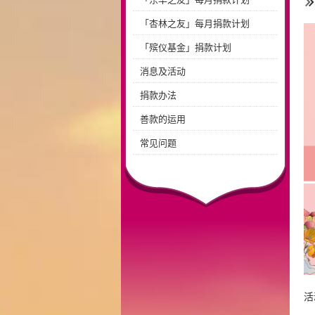
「杏林之友」每月捐款计划
「殡仪基金」捐款计划
消息及活动
捐款办法
善款的运用
常见问题
活