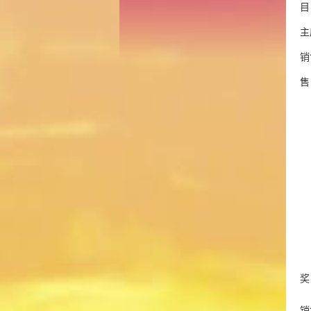
主
销
销