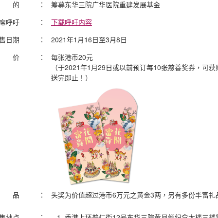
目 的
：
筹募东华三院广华医院重建发展基金
席呼吁
：
下载呼吁内容
售日期
：
2021年1月16日至3月8日
售 价
：
每张港币20元
（于2021年1月29日或以前预订每10张慈善奖券，可获
送完即止！）
奖 品
：
头奖为价值超过港币6万元之黄金3两，另有多份丰富礼
售地点
：
香港上环普仁街12号东华三院黄凤翎纪念大楼三楼