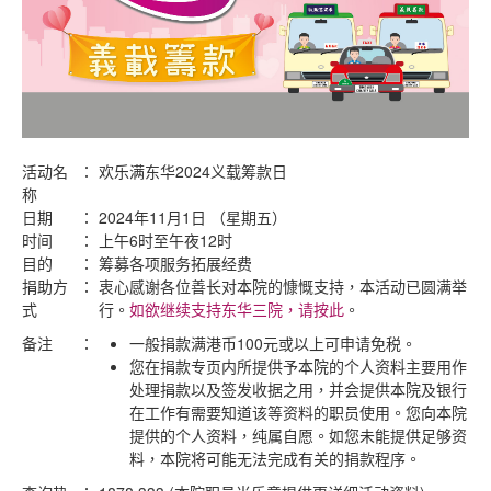
活动名
：
欢乐满东华2024义载筹款日
称
日期
：
2024年11月1日 （星期五）
时间
：
上午6时至午夜12时
目的
：
筹募各项服务拓展经费
捐助方
：
衷心感谢各位善长对本院的慷慨支持，本活动已圆满举
式
行。
如欲继续支持东华三院，请按此
。
备注
：
一般捐款满港币100元或以上可申请免税。
您在捐款专页内所提供予本院的个人资料主要用作
处理捐款以及签发收据之用，并会提供本院及银行
在工作有需要知道该等资料的职员使用。您向本院
提供的个人资料，纯属自愿。如您未能提供足够资
料，本院将可能无法完成有关的捐款程序。