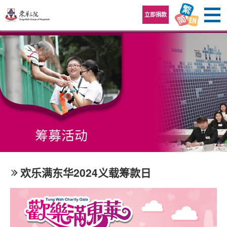
跳至内容区
立即捐款
欢乐满东华2024义载筹款日