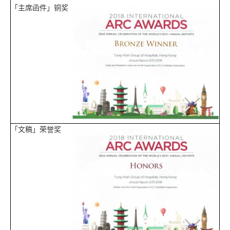
「主席函件」铜奖
「文稿」荣誉奖