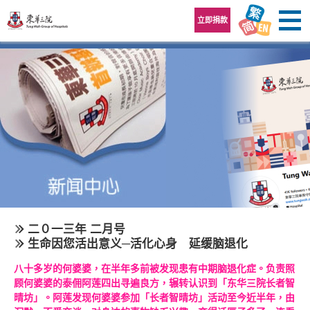
跳至内容区
立即捐款
二０一三年 二月号
生命因您活出意义─活化心身 延缓脑退化
八十多岁的何婆婆，在半年多前被发现患有中期脑退化症。负责照
顾何婆婆的泰佣阿莲四出寻遍良方，辗转认识到「东华三院长者智
晴坊」。阿莲发现何婆婆参加「长者智晴坊」活动至今近半年，由