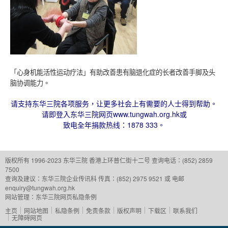
「心身机能活性运动疗法」有助改善患有脑退化症的长者改善手脚及头
脑协调能力。
请支持东华三院各项服务，让更多社会上有需要的人士得到帮助。
请即登入东华三院网页www.tungwah.org.hk或
致电全年捐款热线：1878 333。
版权所有 1996-2023 东华三院
香港上环普仁街十二号
查询电话：(852) 2859
7500
查询及建议：
东华三院企业传讯科
传真：(852) 2975 9521 或 电邮
enquiry@tungwah.org.hk
网站管理：
东华三院网页私隐条例
主页
网站地图
私隐条例
免责条款
版权声明
下载区
联系我们
无障碍网页