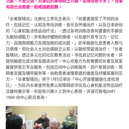
沉默、不爱交谈、对身边的事物缺乏兴趣，变得话匣子多了，连看
电视也会跟着一起唱国歌起舞。
「长者智晴坊」注册社工李先生表示：「何婆婆接受了不同的治
疗，包括记忆、认知及导向训练、音乐及怀缅治疗，以及日本研创
的『心身机能活性运动疗法』，透过各项训练改善何婆婆的手脚及
头脑协调能力，并有助纾缓她的情绪，以及提升其专注力、记忆
力、自我照顾能力及增加她的成功感。」近年脑退化症患者人数与
日俱增，但社会人士对此病缺乏认知，以致经常延误治疗。「长者
智晴坊」透过多元化的社区教育活动，寻找具记忆问题的长者，并
提供脑退化症诊断及跟进治疗。中心亦致力为有需要的长者及其家
属提供其它专业服务，包括日间中心训练服务、到户家居训练、照
顾者支援及辅导服务等，协助患者减慢衰退的速度及纾缓家属的压
力。「长者智晴坊」将于1月5日举办「中心开放暨脑退化症检测
日」，为区内长者提供免费认知障碍症评估及心身机能活性运动疗
法器材展示等，欢迎有兴趣人士到中心参观，详请可致电2481
1566 向中心职员查询。