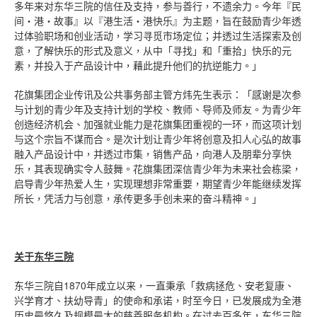
多年来对东华三院的信任及支持，参与善行，不遗余力。今年『民
间‧港‧故事』以『港生活‧港快乐』为主题，旨在鼓励青少年透
过体验职场和创业活动，学习寻觅市场定位；并透过生活探索及创
意，了解快乐的形式及意义，从中「寻找」和「重拾」快乐的元
素，并投入于产品设计中，藉此提升他们的抗逆能力。」
花旗集团企业传讯及公共事务部主管方炜先生表示：「感谢是次参
与计划的青少年及支持计划的学校、教师、导师及师友。为青少年
创造经济机会、加强就业能力是花旗集团重视的一环，而这项计划
与这个宗旨不谋而合。是次计划让青少年将创意及扣人心弘的故事
融入产品设计中，并透过市集，销售产品，向港人及朋辈分享快
乐，其表现确实令人鼓舞。花旗集团深信青少年为未来社会栋梁，
启导青少年热爱人生，实现理想非常重要，期望青少年能继续发挥
所长，凭活力与创意，承传更多手创未来的奋斗精神。」
关于东华三院
东华三院自1870年成立以来，一直秉承「救病拯危、安老复康、
兴学育才、扶幼导青」的使命和承诺，时至今日，已发展成为全港
历史最悠久及规模最大的慈善服务机构。在过去百多年，东华三院