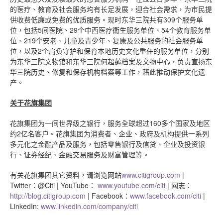
的医疗、教育及社会服务均有长足发展，迎合社会需求，为市民提
供收费低廉或免费的优质服务。现时东华三院共有309个服务单
位，包括5间医院、29个中西医疗衞生服务单位、54个教育服务单
位、219个安老、儿童及青少年、复康及公共服务的社会服务单
位，以及2个肩负守护和保育本地历史文化重任的服务单位，分别
为东华三院文物馆和东华三院何超蕸档案及文物中心，负责宣扬东
华三院历史、修复和保存机构档案等工作，藉此推动保护文化遗
产。
关于花旗集团
花旗集团为一间世界级之银行，服务全球超过160多个国家及地区
约2亿名客户。花旗集团为消费者、企业、政府及机构提供一系列
多元化之金融产品及服务，包括零售银行及信贷、企业及投资银
行、证券经纪、金融交易服务及财富管理等。
有关花旗集团其它资料，请浏览网站
www.citigroup.com
|
Twitter：@Citi | YouTube：
www.youtube.com/citi
| 网志：
http://blog.citigroup.com
| Facebook：
www.facebook.com/citi
|
LinkedIn:
www.linkedin.com/company/citi