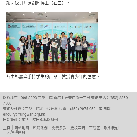
系高级讲师罗剑辉博士（右三）。
各主礼嘉宾手持学生的产品，赞赏青少年的创意。
版权所有 1996-2023 东华三院
香港上环普仁街十二号
查询电话：(852) 2859
7500
查询及建议：
东华三院企业传讯科
传真：(852) 2975 9521 或 电邮
enquiry@tungwah.org.hk
网站管理：
东华三院网页私隐条例
主页
网站地图
私隐条例
免责条款
版权声明
下载区
联系我们
无障碍网页