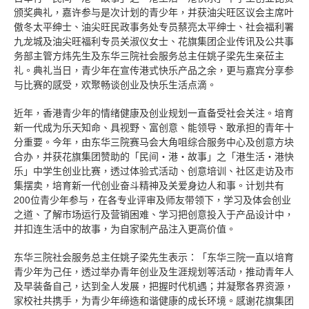
颁奖典礼，嘉许参与是次计划的青少年，并获油尖旺区议会主席叶
傲冬太平绅士、油尖旺民政事务处专员蔡亮太平绅士、社会福利署
九龙城及油尖旺福利专员关淑仪女士、花旗集团企业传讯及公共事
务部主管方炜先生及东华三院社会服务总主任姚子梁先生亲莅主
礼。典礼当日，青少年在宣传港式快乐产品之余，更与嘉宾分享参
与比赛的感受，欢聚畅谈创业及快乐生活点滴。
近年，香港青少年的情绪健康及创业规划一直备受社会关注。培育
新一代成为乐天知命、具视野、富创意、能领导、敢承担的青年十
分重要。今年，由东华三院赛马会大角咀综合服务中心及创意方块
合办，并获花旗集团赞助的「民间‧港‧故事」之「港生活‧港快
乐」中学生创业比赛，透过体验式活动、创意培训、社区走访及市
集摆卖，培育新一代创业奋斗精神及关爱身边人和事。计划共有
200位青少年参与，在各专业评审及师友带领下，学习及体会创业
之道、了解市场运行及营销困难、学习把创意投入于产品设计中，
并扣连生活中的故事，为自家制产品注入更高价值。
东华三院社会服务总主任姚子梁先生表示：「东华三院一直以培育
青少年为己任，透过举办青年创业及生涯规划等活动，推动青年人
及早装备自己，达到全人发展，把握时代机遇；并凝聚各界资源，
家校社共携手，为青少年缔造和谐健康的成长环境。感谢花旗集团