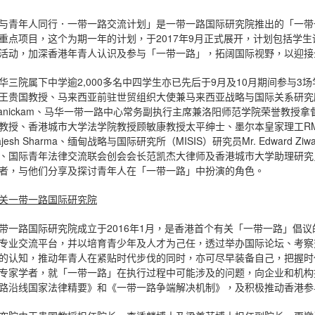
与青年人同行．一带一路交流计划」是一带一路国际研究院推出的「一带
重点项目，这个为期一年的计划，于2017年9月正式展开，计划包括学
活动，加深香港年青人认识及参与「一带一路」，拓阔国际视野，以迎接
华三院属下中学逾2,000多名中四学生亦已先后于9月及10月期间参与
王贵国教授、马来西亚前驻世贸组织大使兼马来西亚战略与国际关系研究所资深研
anickam、马华一带一路中心常务副执行主席兼洛阳师范学院荣誉教授
教授、香港城市大学法学院教授顾敏康教授太平绅士、墨尔本皇家理工RMI
ajesh Sharma、缅甸战略与国际研究所（MISIS）研究员Mr. Edward 
、国际青年法律交流联会创会会长范凯杰大律师及香港城市大学助理研究
者，与他们分享及探讨青年人在「一带一路」中扮演的角色。
关一带一路国际研究院
带一路国际研究院成立于2016年1月，是香港首个有关「一带一路」倡
专业交流平台，并以培育青少年及人才为己任，透过举办国际论坛、考察
的认知，推动年青人在紧贴时代步伐的同时，亦可尽早装备自己，把握时
专家学者，就「一带一路」在执行过程中可能涉及的问题，向企业和机构
路沿线国家法律精要》和《一带一路争端解决机制》，及积极推动香港参