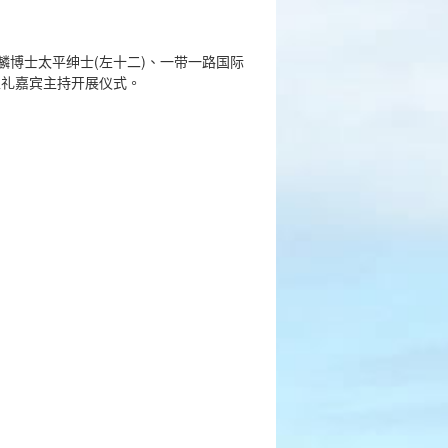
麟博士太平绅士(左十二)、一带一路国际
主礼嘉宾主持开展仪式。