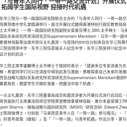
「与青年人同行．一带一路交流计划」开展仪式
拓阔学生国际视野 迎接时代机遇
东华三院与一带一路国际研究院联合主办的「与青年人同行．一带一路交流
院黄笏南中学礼堂圆满举行。是次开展仪式邀得香港特别行政区教育局局
士太平绅士、一带一路国际研究院副院长梁美芬博士,SBS,太平绅士、
国际关系研究所资深研究员Supperamaniam Manickam、马华一
拿督林恒毅等出席并担任主礼嘉宾，与现场约800位分别来自东华三院
三院张明添中学、东华三院伍若瑜夫人纪念中学、东华三院吴祥川纪念中
证计划的启动。
华三院主席李鋈麟博士太平绅士于致辞时表示，「感谢多位专家讲者为东
解，希望同学们可以在讲座中得到启发与激励，勇敢探索自己未来的发展
西亚战略与国际关系研究所资深研究员Supperamaniam Manicka
重要角色，期望学生可做好准备，把握当中各个机遇。
一众主礼嘉宾、东华三院董事局成员和嘉宾讲者为开展仪式进行启动后，
常务副执行主席兼洛阳师范学院荣誉教授拿督林恒毅、墨尔本皇家理工RMI
ajesh Sharma、缅甸战略与国际研究所（MISIS）研究员Mr. Edward 
士陈晓锋博士，分别就「马来西亚青年人在『一带一路』参与情况」、「
』的青年政策（缅甸）」及「『一带一路』与青年机遇」作出分享，更与
。