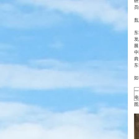
研
员
有
东
发
展
中
肩
东
如
一
电邮
图