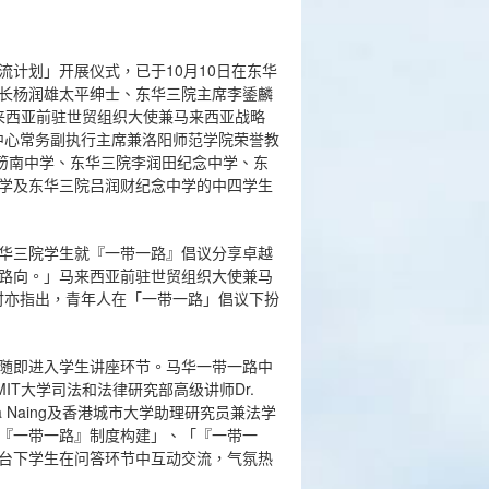
计划」开展仪式，已于10月10日在东华
长杨润雄太平绅士、东华三院主席李鋈麟
马来西亚前驻世贸组织大使兼马来西亚战略
带一路中心常务副执行主席兼洛阳师范学院荣誉教
黄笏南中学、东华三院李润田纪念中学、东
学及东华三院吕润财纪念中学的中四学生
华三院学生就『一带一路』倡议分享卓越
路向。」马来西亚前驻世贸组织大使兼马
m致辞时亦指出，青年人在「一带一路」倡议下扮
随即进入学生讲座环节。马华一带一路中
T大学司法和法律研究部高级讲师Dr.
Ziwa Naing及香港城市大学助理研究员兼法学
『一带一路』制度构建」、「『一带一
台下学生在问答环节中互动交流，气氛热