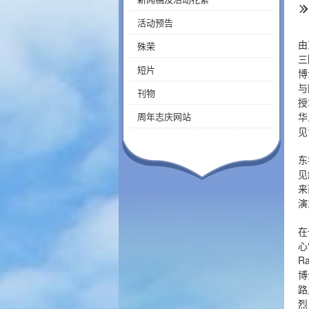
活动预告
由
殊荣
三
短片
博
与
刊物
授
周年志庆网站
华
见
东
见
来
演
在
心
R
博
路
烈