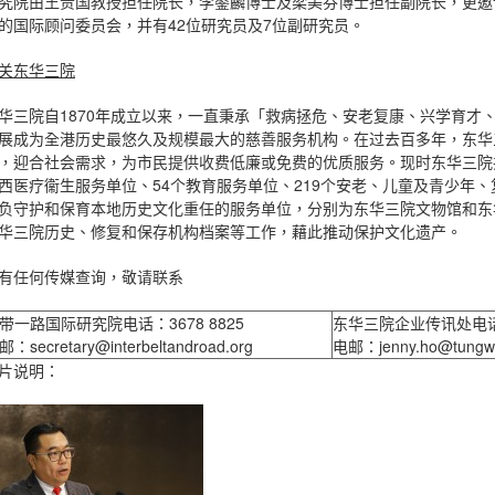
究院由王贵国教授担任院长，李鋈麟博士及梁美芬博士担任副院长，更邀
的国际顾问委员会，并有42位研究员及7位副研究员。
关东华三院
华三院自1870年成立以来，一直秉承「救病拯危、安老复康、兴学育才
展成为全港历史最悠久及规模最大的慈善服务机构。在过去百多年，东华
，迎合社会需求，为市民提供收费低廉或免费的优质服务。现时东华三院共
西医疗衞生服务单位、54个教育服务单位、219个安老、儿童及青少年
负守护和保育本地历史文化重任的服务单位，分别为东华三院文物馆和东
华三院历史、修复和保存机构档案等工作，藉此推动保护文化遗产。
有任何传媒查询，敬请联系
带一路国际研究院电话：3678 8825
东华三院企业传讯处电话：285
：secretary@interbeltandroad.org
电邮：jenny.ho@tungwa
片说明：