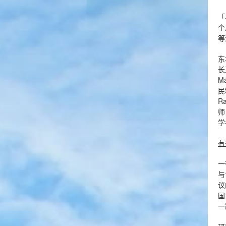
「
个
等
东
长
M
民
R
师
学
有
一
与
议
国
一