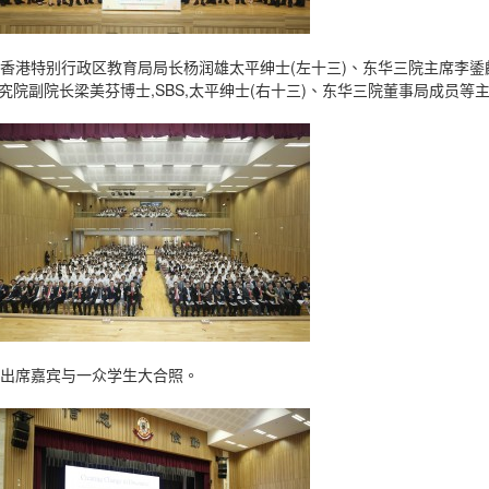
. 香港特别行政区教育局局长杨润雄太平绅士(左十三)、东华三院主席李鋈
究院副院长梁美芬博士,SBS,太平绅士(右十三)、东华三院董事局成员等
. 出席嘉宾与一众学生大合照。