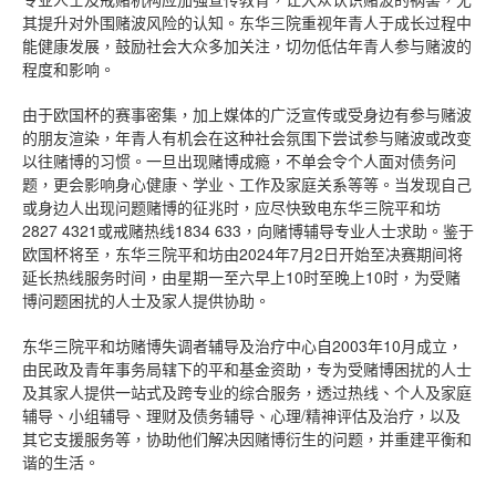
其提升对外围赌波风险的认知。东华三院重视年青人于成长过程中
能健康发展，鼓励社会大众多加关注，切勿低估年青人参与赌波的
程度和影响。
由于欧国杯的赛事密集，加上媒体的广泛宣传或受身边有参与赌波
的朋友渲染，年青人有机会在这种社会氛围下尝试参与赌波或改变
以往赌博的习惯。一旦出现赌博成瘾，不单会令个人面对债务问
题，更会影响身心健康、学业、工作及家庭关系等等。当发现自己
或身边人出现问题赌博的征兆时，应尽快致电东华三院平和坊
2827 4321或戒赌热线1834 633，向赌博辅导专业人士求助。鉴于
欧国杯将至，东华三院平和坊由2024年7月2日开始至决赛期间将
延长热线服务时间，由星期一至六早上10时至晚上10时，为受赌
博问题困扰的人士及家人提供协助。
东华三院平和坊赌博失调者辅导及治疗中心自2003年10月成立，
由民政及青年事务局辖下的平和基金资助，专为受赌博困扰的人士
及其家人提供一站式及跨专业的综合服务，透过热线、个人及家庭
辅导、小组辅导、理财及债务辅导、心理/精神评估及治疗，以及
其它支援服务等，协助他们解决因赌博衍生的问题，并重建平衡和
谐的生活。