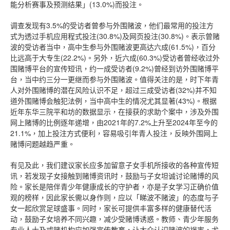
能分析赛事及预测结果」(13.0%)而投注。
调查发现有3.5%的受访者曾参与外围赌波，他们最常用的投注方
式为透过手机应用程式投注(30.8%)及网页投注(30.8%)。表示曾赌
波的受访者当中，高中生参与外围赌波更高达六成(61.5%)，百分
比远高于大专生(22.2%)。另外，近六成(60.3%)受访者曾经收过外
围赌博平台的宣传短讯，约一成受访者(9.2%)曾经到访外围赌博平
台，当中约三分一更继而参与外围赌波。值得关注的是，时下年青
人对外围赌博的潜在风险认识不足，超过三成受访者(32%)并不知
道外围赌博会触犯法例，当中高中生的情况尤其显著(43%)。根据
近年东华三院平和坊的数据显示，在接获的求助个案中，涉及外围
网上赌博的比例逐年递增，由2021年的7.2%上升至2024年至今的
21.1%，加上投注方式便利，容易吸引年青人投注，反映外围网上
赌博问题越趋严重。
有见及此，我们建议家长应多加留意子女手机所接收的各种宣传短
讯，若发现子女接触到赌博资讯时，鼓励与子女坦诚讨论赌博的风
险。家长是陪伴青少年健康成长的守护者，亦是子女学习正确价值
观的榜样，因此家长需以身作则，应以「睇波不赌波」的态度与子
女一起欣赏足球盛事。同时，家长可提供丰富多样的健康替代活
动，鼓励子女培养不同兴趣，减少受赌博诱惑。教师、青少年服务
专业人士及戒赌机构应加强宣传教育，让大众认识赌波的祸害，尤