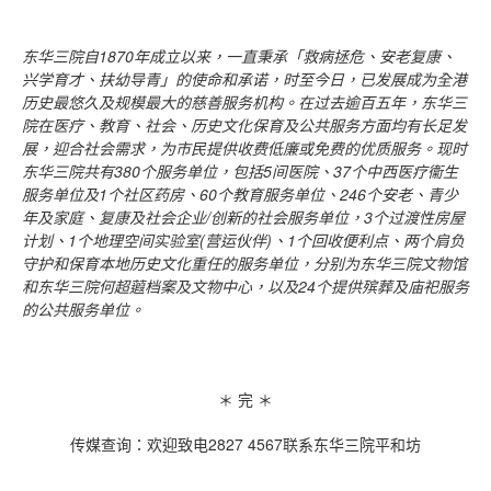
东华三院自
1870
年成立以来，一直秉承「救病拯危、安老复康、
兴学育才、扶幼导青」的使命和承诺，时至今日，已发展成为全港
历史最悠久及规模最大的慈善服务机构。在过去逾百五年，东华三
院在医疗、教育、社会、历史文化保育及公共服务方面均有长足发
展，迎合社会需求，为市民提供收费低廉或免费的优质服务。现时
东华三院共有
380
个服务单位，包括
5
间医院、
37
个中西医疗衞生
服务单位及
1
个社区药房、
60
个教育服务单位、
246
个安老、青少
年及家庭、复康及社会企业
/
创新的社会服务单位，
3
个过渡性房屋
计划、
1
个地理空间实验室
(
营运伙伴
)
、
1
个回收便利点、两个肩负
守护和保育本地历史文化重任的服务单位，分别为东华三院文物馆
和东华三院何超蕸档案及文物中心，以及
24
个提供殡葬及庙祀服务
的公共服务单位。
＊ 完 ＊
传媒查询：欢迎致电2827 4567联系东华三院平和坊