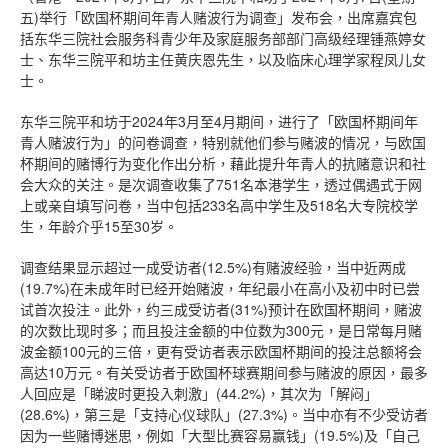
五)举行「欧国杯期间年青人赌波行为调查」发布会，出席嘉宾包
括东华三院社会服务科青少年及家庭服务部部门高级经理锺燕婷女
士、东华三院平和坊主任黄庆恩先生，以及临床心理学家程凤儿女
士。
东华三院平和坊于2024年3月至4月期间，进行了「欧国杯期间年
青人赌波行为」的问卷调查，特别就他们参与赌波的情况，与欧国
杯期间的赌博行为变化作出分析，藉此提升年青人的抗赌意识和社
会大众的关注。是次调查收集了751名本港学生，透过偶遇式于网
上或亲自填写问卷，当中包括233名高中学生及518名大专院校学
生，年龄介乎15至30岁。
调查结果显示超过一成受访者(12.5%)有赌波经验，当中近两成
(19.7%)在未成年时已经开始赌波，年纪最小在高小及初中时已尝
试首次投注。此外，约三成受访者(31%)预计在欧国杯期间，赌波
的次数比现时多；而且投注金额的中位数为300元，是日常每月赌
波金额100元的三倍，更有受访者表示欧国杯期间的投注总额将会
高达10万元。有关受访者于欧国杯球赛期间参与赌波的原因，最多
人回应是「睇波时更投入刺激」(44.2%)，其次为「解闷」
(28.6%)，第三是「支持心仪球队」(27.3%)。当中亦有不少受访者
因为一些赌博迷思，例如「大型比赛容易赢钱」(19.5%)及「自己