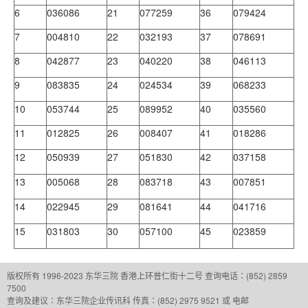
6
036086
21
077259
36
079424
7
004810
22
032193
37
078691
8
042877
23
040220
38
046113
9
083835
24
024534
39
068233
10
053744
25
089952
40
035560
11
012825
26
008407
41
018286
12
050939
27
051830
42
037158
13
005068
28
083718
43
007851
14
022945
29
081641
44
041716
15
031803
30
057100
45
023859
版权所有 1996-2023 东华三院
香港上环普仁街十二号
查询电话：(852) 2859
7500
查询及建议：
东华三院企业传讯科
传真：(852) 2975 9521 或 电邮