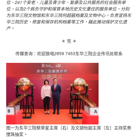
位、
241
个安老、儿童及青少年、复康及公共服务的社会服务单
位，以及
2
个肩负守护和保育本地历史文化重任的服务单位，分别
为东华三院文物馆和东华三院何超蕸档案及文物中心，负责宣扬东
华三院历史、修复和保存机构档案等工作，藉此推动保护文化遗
产。
＊ 完 ＊
传媒查询：欢迎致电2859 7453东华三院企业传讯处联系
图一为东华三院蔡荣星主席（右）及文頴怡副主席（左）主持奖券
搅珠抽奖。