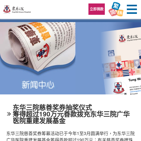
跳至内容区
立即捐款
东华三院慈善奖券抽奖仪式
筹得超过190万元善款拨充东华三院广华
医院重建发展基金
东华三院慈善奖券筹募活动已于今年1至3月圆满举行，为东华三院
广华医院重建发展基金筹得善款超过190万元；有关慈善奖券搅珠