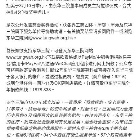
抽奖于3月10日举行，由东华三院董事局成员主持搅珠仪式，合共
抽出45位得奖幸运儿。
是次公开发售慈善奖券活动，获各界工商团体、屋邨、屋苑及东华
三院属下服务单位等协助劝销。有关抽奖结果请参阅附件一或浏览
东华三院网站www.tungwah.org.hk。
善长如欲支持东华三院，可登入东华三院网站
www.tungwah.org.hk下载捐款表格或以PayMe/中银香港捐款易平
台/信用卡/PayPal/八达通/WeChat应用程序进行网上捐款；公众亦
可将善款寄交香港普仁街12号东华三院筹募科或直接存入东华三院
于各大银行的帐户，或透过柜员机、缴费灵（商户编号：9216）
或到全港任何一间7-11及OK便利店捐款。详情可致电东华三院全
年捐款热线：1878 333。
东华三院自
1870
年成立以来，一直秉承「救病拯危、安老复康、
兴学育才、扶幼导青」的使命和承诺，时至今日，已发展成为全港
历史最悠久及规模最大的慈善服务机构。在过去百多年，东华三院
的医疗、教育及社会服务均有长足发展，迎合社会需求，为市民提
供收费低廉或免费的优质服务。现时东华三院共有
339
个服务单
位，包括
5
间医院、
34
个中西医疗衞生服务单位、
57
个教育服务单