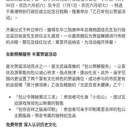
30日，农历六月初六）及今日（7月1日，农历六月初七），特选
于香港特别行政区成立纪念日假期，隆重举办「乙巳年包公贺诞活
动」。
开幕仪式于昨日举行，邀得东华三院庚申年总理杨国佳先生及行政
总监苏祐安先生担任主礼嘉宾。一众嘉宾随后为贺诞舞狮进行传统
的点睛、簪花及挂红仪式，寓意开运纳吉，为活动揭开序幕。
全新祭解服务
丰富贺诞活动
是次贺诞活动亮点之一，是文武庙首推的「包公祭解服务」，让善
信及游客能向包公诚心祈求，指点迷津，逢凶化吉。此外，庙宇范
围内更设置了两个富有文化特色的贺诞摊位，成功参与的市民更有
机会获赠「蔗汁换领券」乙张及精致的「文武百官木腰牌」乙个：
「包公令牌破案过三关」：参加者可化身「小包公」，透过互
动游戏体验包公断案的智能
「包你吉祥之版画印制」：参加者可亲手印制寓意吉祥的包公
主题版画，带走专属的独特纪念品
免费导赏
深入认识历史文化