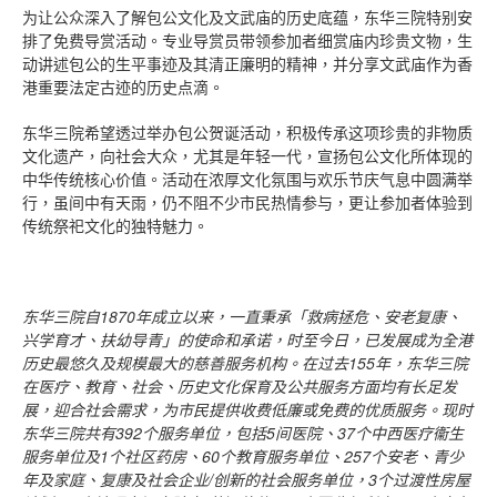
为让公众深入了解包公文化及文武庙的历史底蕴，东华三院特别安
排了免费导赏活动。专业导赏员带领参加者细赏庙内珍贵文物，生
动讲述包公的生平事迹及其清正廉明的精神，并分享文武庙作为香
港重要法定古迹的历史点滴。
东华三院希望透过举办包公贺诞活动，积极传承这项珍贵的非物质
文化遗产，向社会大众，尤其是年轻一代，宣扬包公文化所体现的
中华传统核心价值。活动在浓厚文化氛围与欢乐节庆气息中圆满举
行，虽间中有天雨，仍不阻不少市民热情参与，更让参加者体验到
传统祭祀文化的独特魅力。
东华三院自
1870
年成立以来，一直秉承「救病拯危、安老复康、
兴学育才、扶幼导青」的使命和承诺，时至今日，已发展成为全港
历史最悠久及规模最大的慈善服务机构。在过去
155
年，东华三院
在医疗、教育、社会、历史文化保育及公共服务方面均有长足发
展，迎合社会需求，为市民提供收费低廉或免费的优质服务。现时
东华三院共有
392
个服务单位，包括
5
间医院、
37
个中西医疗衞生
服务单位及
1
个社区药房、
60
个教育服务单位、
257
个安老、青少
年及家庭、复康及社会企业
/
创新的社会服务单位，
3
个过渡性房屋