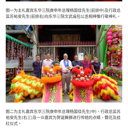
图一为主礼嘉宾东华三院庚申年总理杨国佳先生(前排中)及行政总
监苏祐安先生(前排右)向东华三院文武庙包公丞相神像行敬神礼。
图二为主礼嘉宾东华三院庚申年总理杨国佳先生(中)、行政总监苏
祐安先生(右三)及一众嘉宾为贺诞舞狮进行传统的点睛、簪花及挂
红仪式。