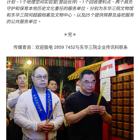
计划、
1
个地理空间实验室
(
营运伙伴
)
、
1
个回收便利点、两个肩负
守护和保育本地历史文化重任的服务单位，分别为东华三院文物馆
和东华三院何超蕸档案及文物中心，以及
25
个提供殡葬及庙祀服务
的公共服务单位。
＊完＊
传媒查询：欢迎致电 2859 7452与东华三院企业传讯科联系