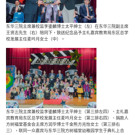
东华三院主席兼校监李鋈麟博士太平绅士（左）在东华三院副主席
王贤志先生（右）陪同下，致送纪念品予主礼嘉宾教育局东区总学
校发展主任麦吟月女士（中）。
东华三院主席兼校监李鋈麟博士太平绅士（第三排左四）、主礼嘉
宾教育局东区总学校发展主任麦吟月女士（第三排右四）、捐款人
方树福堂基金会主席方润华博士千金熊方兆怡女士（第三排右
三），联同一众嘉宾与东华三院方树福堂幼稚园学生于典礼上合