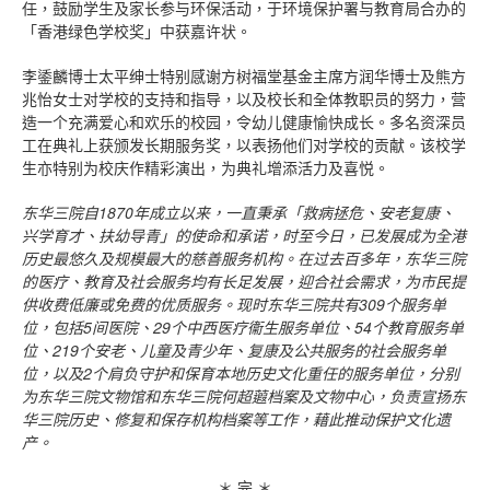
任，鼓励学生及家长参与环保活动，于环境保护署与教育局合办的
「香港绿色学校奖」中获嘉许状。
李鋈麟博士太平绅士特别感谢方树福堂基金主席方润华博士及熊方
兆怡女士对学校的支持和指导，以及校长和全体教职员的努力，营
造一个充满爱心和欢乐的校园，令幼儿健康愉快成长。多名资深员
工在典礼上获颁发长期服务奖，以表扬他们对学校的贡献。该校学
生亦特别为校庆作精彩演出，为典礼增添活力及喜悦。
东华三院自
1870
年成立以来，一直秉承「救病拯危、安老复康、
兴学育才、扶幼导青」的使命和承诺，时至今日，已发展成为全港
历史最悠久及规模最大的慈善服务机构。在过去百多年，东华三院
的医疗、教育及社会服务均有长足发展，迎合社会需求，为市民提
供收费低廉或免费的优质服务。现时东华三院共有
309
个服务单
位，包括
5
间医院、
29
个中西医疗衞生服务单位、
54
个教育服务单
位、
219
个安老、儿童及青少年、复康及公共服务的社会服务单
位，以及
2
个肩负守护和保育本地历史文化重任的服务单位，分别
为东华三院文物馆和东华三院何超蕸档案及文物中心，负责宣扬东
华三院历史、修复和保存机构档案等工作，藉此推动保护文化遗
产。
＊ 完 ＊