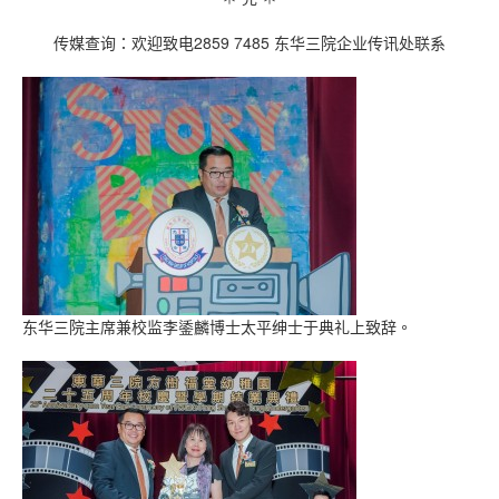
传媒查询：欢迎致电2859 7485 东华三院企业传讯处联系
东华三院主席兼校监李鋈麟博士太平绅士于典礼上致辞。