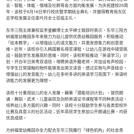
言、智能、体能、情绪及社群等各方面均衡发展。为庆祝建校25周
年，该校于6月16日举行校庆暨学期结业典礼，并邀得教育局东区
总学校发展主任麦吟月女士莅临主礼。
东华三院主席兼校监李鋈麟博士太平绅士致辞时表示，东华三院方
树福堂幼稚园多年来致力为幼儿提供优质幼稚园服务，积极推动
「绘本教学」，以增强幼儿的语文能力，并激发想象力和创意思
维。近年，该校亦引入韩国著名得奖课程，让幼儿在游戏中接受挑
战，鼓励学生发展高阶思维。同时，该校积极推动「英语学习」计
划，开办半日英粤双语班，增聘英语外籍老师，并加设有声校园，
令学生日常接触的物件能够发出英文读音，透过实物与声音结合，
增强幼儿的发音能力。幼儿在多听多讲的英语学习氛围下，英语听
讲能力的发展更为理想。
该校十分重视幼儿的全人发展，藉著「潜能培训计划」，提供朗
诵、舞蹈、武术、儿童画班及剑桥英语证书课程等不同种类活动，
培养幼儿多方面的兴趣。同时，该校十分鼓励学生参与各类型校外
比赛及具意义的社区活动；近年高班学生参加公开朗诵比赛，均获
优良成绩。
方树福堂幼稚园亦全力配合东华三院履行「绿色机构」的社会责