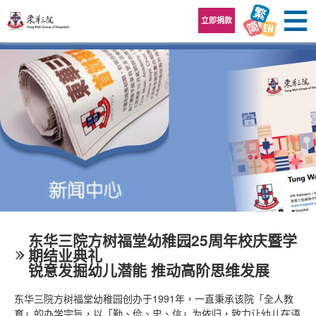
跳至内容区
立即捐款
东华三院方树福堂幼稚园25周年校庆暨学
期结业典礼
锐意发掘幼儿潜能 推动高阶思维发展
东华三院方树福堂幼稚园创办于1991年，一直秉承该院「全人教
育」的办学宗旨，以「勤、俭、忠、信」为依归，致力让幼儿在语