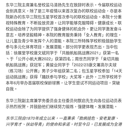
东华三院主席兼名誉校监马清扬先生在致辞时表示，今届联校运动
会别具意义，除了是三年疫情以来首次复办的联校运动会，亦是本
院新办的东华三院包玉星学校首次参与的联校运动会。本院十分重
视特殊教育，不断投放资源，让同学能够克服障碍，健康成长。联
校运动会除了为同学提供了强身健体的机会外，更让同学激发奋斗
意志，培养坚毅精神。本院的教育服务秉持「全人教育」的理念，
让儿童及青少年发挥个人的潜能。本院三所特殊学校积极鼓励学生
参与多元化体育项目，发展潜能，部分同学更表现杰出，当中包
括：徐展堂学校唐文斌同学于「共融帆船挑战赛2021」获第一名
丶于「公开小帆大赛2022」获第四名；周世杰同学于「亲切共融
帆船挑战赛」获冠军；黄骏业同学于「2022/23康文署高尔夫球
（练习场）公开赛」男子少年组获第二名；包玉星学校参加「14天
运动挑战赛」获得「踊跃参与学校」大奖等。此外，三所学校将于
本年6月举办首届联校保龄球赛，让学生尝试不同运动项目，突破
自我。
东华三院副主席兼学务委员会主任委员何猷启先生向各位运动员表
示热烈祝贺，并鼓励他们继续努力锻炼，强健体魄，发展潜能。
东华三院自1870年成立以来，一直秉承「救病拯危、安老复康、
兴学育才、扶幼导青」的使命和承诺，时至今日，已发展成为全港