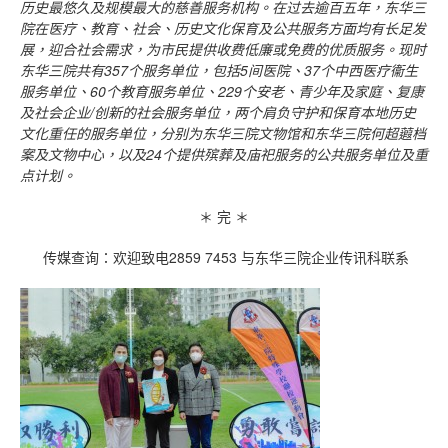
历史最悠久及规模最大的慈善服务机构。在过去逾百五年，东华三
院在医疗、教育、社会、历史文化保育及公共服务方面均有长足发
展，迎合社会需求，为市民提供收费低廉或免费的优质服务。现时
东华三院共有357个服务单位，包括5间医院、37个中西医疗衞生
服务单位、60个教育服务单位、229个安老、青少年及家庭、复康
及社会企业/创新的社会服务单位，两个肩负守护和保育本地历史
文化重任的服务单位，分别为东华三院文物馆和东华三院何超蕸档
案及文物中心，以及24个提供殡葬及庙祀服务的公共服务单位及重
点计划。
＊ 完 ＊
传媒查询：欢迎致电2859 7453 与东华三院企业传讯科联系