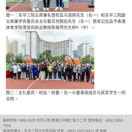
图一：东华三院主席兼名誉校监马清扬先生（右一）和东华三院副
主席兼学务委员会主任委员何猷启先生（左一）颁发记念品予香港
体育学院滑浪风帆总教练陈敬然先生MH（中）。
图二：主礼嘉宾丶校监丶校董丶及一众董事局成员与获奖学生一同
合照。
版权所有 1996-2023 东华三院
香港上环普仁街十二号
查询电话：(852) 2859
7500
查询及建议：
东华三院企业传讯科
传真：(852) 2975 9521 或 电邮