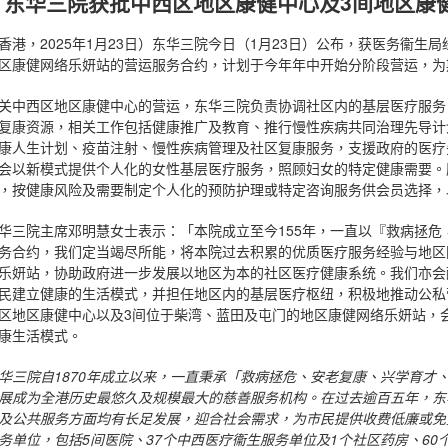
东华三院获批中西区地区康健中心及3间地区康
香港，2025年1月23日）东华三院今日（1月23日）公布，获医务衞生
区康健网络乐妍站的营运服务合约，计划于今年年中开始分阶段营运，为
关中西区地区康健中心的营运，东华三院负责协调社区内的基层医疗服务
复康资源，相关工作包括健康推广及教育、推行慢性疾病共同治理先导计
康人生计划、疫苗注射、慢性疾病管理及社区复康服务，支援政府的医疗
会以新模式提供个人化的女性基层医疗服务，照顾妇女的特定健康需要。
，按健康风险及需要制定个人化的预防护理或特定咨询服务供会员选择，
华三院主席邓明慧女士表示：「本院成立至今155年，一直以『救病拯
务合约，我们定当竭尽所能，将本院过去积累的优质医疗服务经验与地区
乐妍站，协助政府进一步发展以地区为本的社区医疗健康系统。我们亦会
民建立健康的生活模式，并担任地区内的基层医疗枢纽，积极地推动公私
区地区康健中心以及3间位于柴湾、蓝田及屯门的地区康健网络乐妍站，
康生活模式。
华三院自
1870
年成立以来，一直秉承「救病拯危、安老复康、兴学育才
展成为全港历史最悠久及规模最大的慈善服务机构。在过去逾百五年，东
及公共服务方面均有长足发展，迎合社会需求，为市民提供收费低廉或免
务单位，包括
5
间医院、
37
个中西医疗衞生服务单位及
1
个社区药房、
60