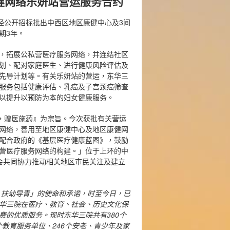
健网络乐妍站营运服务合约
局经公开招标批出中西区地区康健中心及3间
期3年。
，拓展公私营医疗服务网络，并连结社区
划、配对家庭医生、进行健康风险评估及
先导计划等。有关乐妍站的营运，东华三
服务包括健康评估、乳癌及子宫颈癌筛查
以提升以预防为本的妇女健康服务。
危，赠医施药』为宗旨。今次获批有关营运
网络，善用至地区康健中心及地区康健网
配合政府的《基层医疗健康蓝图》，鼓励
营医疗服务网络的构建。」位于上环的中
会共同协力推动相关地区市民关注及建立
、扶幼导青」的使命和承诺，时至今日，已
华三院在医疗、教育、社会、历史文化保
费的优质服务。现时东华三院共有
380
个
个教育服务单位、
246
个安老、青少年及家