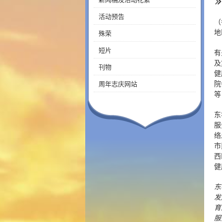
活动预告
（
地
殊荣
短片
有
及
刊物
健
院
周年志庆网站
等
东
服
络
市
西
健
东
发
育
服