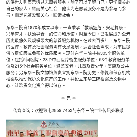
的洪世友则表示透过志愿者服务，除了可以了解自己，更学懂关心
自己的家人，继而关心社会。他认为志愿者服务不是为参与而参
与，而是凭著爱和关心，回馈社会。
东华三院自1870年成立以来，一直秉承「救病拯危、安老复康、
兴学育才、扶幼导青」的使命和承诺，时至今日，已发展成为全港
历史最悠久及规模最大的慈善服务机构。在过去百多年，东华三院
的医疗、教育及社会服务均有长足发展，迎合社会需求，为市民提
供收费低廉或免费的优质服务。现时东华三院共有303个服务单
位，包括5间医院、28个中西医疗衞生服务单位、53个教育服务单
位及215个社会服务单位，涵盖安老、儿童及青少年、复康及公共
服务；另东华三院文物馆负责宣扬东华三院历史、修复和保存机构
档案以推动保护文化遗产的工作，并设立东华三院档案及文物中
心，让珍贵文化资产得以储存。
＊ 完 ＊
传媒查询：欢迎致电2859 7453与东华三院企业传讯处联系