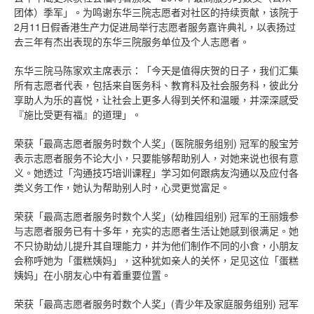
团体）季军」。为鸣谢东华三院志愿者对社区的持续贡献，该院于
2月11日假香港生产力促进局举行志愿者服务嘉许典礼，以表扬过
去三年有杰出表现的东华三院服务单位及个人志愿者。
东华三院马陈家欢主席表示：「今天是值得庆贺的日子，我们汇集
所有志愿者代表，包括来自医务科、教育科及社会服务科，彼此分
享助人为乐的喜悦，让社会上更多人得到关怀和温暖，并深深感受
『施比受更有福』的道理」。
荣获「最高志愿者服务时数个人奖」(医院服务组别) 冠军的殷宝芳
表示志愿者服务不论大小，只要能够帮助别人，对她来说也很有意
义。她透过「沟通技巧培训课程」学习如何跟病友沟通以及应付各
类义务工作，她认为帮助别人时，心灵更觉富足。
荣获「最高志愿者服务时数个人奖」(幼稚园组别) 冠军的王丽娥参
与志愿者服务已有十多年，充实的志愿者生活让她感到很满足。她
不只协助幼儿提升其自理能力，并为他们制作不同的小食，小朋友
会称呼她为「蛋糕姨妈」，这种犹如亲人的关怀，足见这位「蛋糕
姨妈」在小朋友心中有着重要位置。
荣获「最高志愿者服务时数个人奖」(青少年及家庭服务组别) 冠军