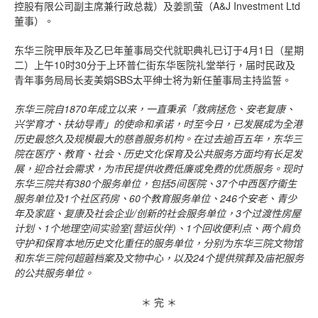
控股有限公司副主席兼行政总裁）及姜凯萤（A&J Investment Ltd
董事）。
东华三院甲辰年及乙巳年董事局交代就职典礼已订于4月1日（星期
二）上午10时30分于上环普仁街东华医院礼堂举行，届时民政及
青年事务局局长麦美娟SBS太平绅士将为新任董事局主持监誓。
东华三院自
1870
年成立以来，一直秉承「救病拯危、安老复康、
兴学育才、扶幼导青」的使命和承诺，时至今日，已发展成为全港
历史最悠久及规模最大的慈善服务机构。在过去逾百五年，东华三
院在医疗、教育、社会、历史文化保育及公共服务方面均有长足发
展，迎合社会需求，为市民提供收费低廉或免费的优质服务。现时
东华三院共有
380
个服务单位，包括
5
间医院、
37
个中西医疗衞生
服务单位及
1
个社区药房、
60
个教育服务单位、
246
个安老、青少
年及家庭、复康及社会企业
/
创新的社会服务单位，
3
个过渡性房屋
计划、
1
个地理空间实验室
(
营运伙伴
)
、
1
个回收便利点、两个肩负
守护和保育本地历史文化重任的服务单位，分别为东华三院文物馆
和东华三院何超蕸档案及文物中心，以及
24
个提供殡葬及庙祀服务
的公共服务单位。
＊ 完 ＊