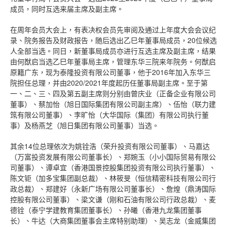
成员，同时互选来届主席及副主席。
在周年会员大会上，有表决权会员先审阅及通过上年度大会会议纪
录、院务报告及财政报告，随后选出乙巳年董事局成员，20位候选
人全部当选。同日，新董事局成员亦进行互选主席及副主席，结果
由何猷启当选乙巳年董事局主席，管理东华三院来年院务。何猷启
原籍广东，现为泰隆投资有限公司董事，他于2016年加入东华三
院担任总理，并由2020/2021年度起历任董事局副主席。至于第
一、二、三、四及第五副主席则分别由曾庆业（正备企业有限公司
董事）、蔡加怡（旭日国际集团有限公司副主席）、伍怡（联力建
筑有限公司董事）、李旷怡（大华国际（集团）有限公司执行董
事）及杨燕芝（旭日集团有限公司董事）当选。
其余14位总理依次为姚铨浩（荣升投资有限公司董事）、马嘉达
（万富投资发展有限公司董事长）、郑婉玉（小小国际贸易有限公
司董事）、谭卓宜（香港国景控股集团投资有限公司执行董事）、
陈文钜（加多宝集团副总裁）、林筱旻（恒信精密科技有限公司行
政总裁）、郑建好（永新广场有限公司董事长）、詹煌（鼎涛国际
控股有限公司董事）、梁文谦（刚和石油有限公司行政总裁）、麦
德铨（泰宁学建教育集团董事长）、孙曦（香港九龙集团董事
长）、牛达（大商集团董事会主席特别助理）、吴志龙（金威集团