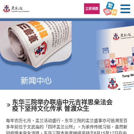
跳至内容区
立即捐款
东华三院举办联庙中元吉祥思亲法会
疫下坚持文化传承 普渡众生
每年农历七月，盂兰活动盛行，东华三院的盂兰盛事亦可追溯至百
多年前位于文武庙的「四环盂兰公所」。为承传传统习俗，虽然新
冠疫情未完全消退，东华三院本年度继续坚持于8月15至17日在中