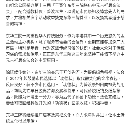
山纪念公园举办第十三届「壬寅年东华三院联庙中元吉祥思亲法
会」，配合道教科仪，普渡众生，以满足市民祭祀及悼念先人的需
求，并将相关庙宇活动收益拨充东华三院善业，以发扬寓孝道于慈
善的精神。
东华三院一向重视华人传统服务。作为本港其中一个历史悠久的盂
兰活动主办机构，除了服务有需要的善信外，更期望能够加深广大
市民，特别是年青一代对这些传统习俗的认识。社会大众对于传统
习俗的需求和传承，正正是东华三院这三年来坚持于疫情下举办中
元吉祥思亲法会的主要原因。
除延续传统外，东华三院亦乐于开创先河。为提倡绿色祭祀，法会
自2017年起鼓励市民选择以「功德状」取代需焚化的金帛衣包，
反应良好，获不少市民选用。「功德状」为普渡祭祀回向祖先的用
品，帮助先亡早日脱离苦海及累积善果，可代替烧纸钱及纸紮祭
品，既能为环境出一分力，亦为后代子孙留下功德。法会完结后，
善信可取回经科仪开光的「功德状」回家收藏，积福种善。
东华三院将继续推广庙宇及祭祀文化，亦力求与时并进，让本土传
统文化得以承传。