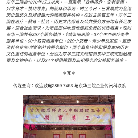
东华三院自
1870
年成立以来，一直秉承「救病拯危、安老复康、
兴学育才、扶幼导青」的使命和承诺，时至今日，已发展成为全港
历史最悠久及规模最大的慈善服务机构。在过去逾百五年，东华三
院在医疗、教育、社会、历史文化保育及公共服务方面均有长足发
展，迎合社会需求，为市民提供收费低廉或免费的优质服务。现时
东华三院共有
357
个服务单位，包括
5
间医院、
37
个中西医疗衞生
服务单位、
60
个教育服务单位、
229
个安老、青少年及家庭、复康
及社会企业
/
创新的社会服务单位，两个肩负守护和保育本地历史
文化重任的服务单位，分别为东华三院文物馆和东华三院何超蕸档
案及文物中心，以及
24
个提供殡葬及庙祀服务的公共服务单位。
＊完＊
传媒查询：欢迎致电2859 7453 与东华三院企业传讯科联系