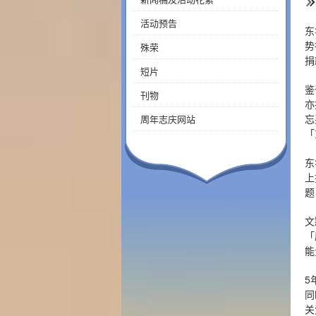
活动预告
东
势
殊荣
捐
短片
鉴
刊物
亦
忘
周年志庆网站
「
东
上
题
文
「
能
5
同
关