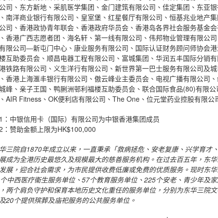
公司、东方新地、采肌医学集团、金门建筑有限公司、佳定集团、东亚银
、南洋商业银行有限公司、皇室堡、红星餐厅有限公司、恒基兆业地产集
公司、香港政协青年联会、香港政府华员会、香港岛各界社会服务基金会
、香港广西志愿者团、海名轩、第一线有限公司、伟邦物业管理有限公司
有限公司—新屯门中心、康业服务有限公司、国际认证财务顾问师协会港
楼互助委员会、顺昌电器工程有限公司、富城集团、华润五丰国际分销有
港铁路有限公司、义生洋行有限公司、新世界第一巴士服务有限公司及城
、香港上海滙丰银行有限公司、傲云峰业主委员会、电视广播有限公司、
城峰、亲子王国、鸭脷洲邨利福楼互助委员会、联合国际食品(80)有限
、AIR Fitness、OK便利店有限公司、The One、位元堂药业控股
1：中银信用卡（国际）有限公司为中银香港集团成员
2：赞助金额上限为HK$100,000
华三院自
1870
年成立以来，一直秉承「救病拯危、安老复康、兴学育才
展成为全港历史最悠久及规模最大的慈善服务机构。在过去百五年，东华
发展，迎合社会需求，为市民提供收费低廉或免费的优质服务。现时东华
个中西医疗衞生服务单位、
57
个教育服务单位、
225
个安老、青少年及家
，两个肩负守护和保育本地历史文化重任的服务单位，分别为东华三院文
及
20
个提供殡葬及庙祀服务的公共服务单位。