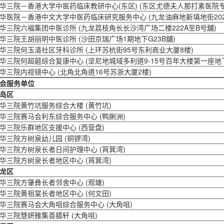
华三院－香港大学中医药临床教研中心(东区) (东区尤德夫人那打素医院
华医院－香港中文大学中医药临床研究服务中心 (九龙油麻地新填地街20
华三院六褔集团中医诊所 (九龙荔枝角长长沙湾广场二楼222A至B号舖)
华三院王胡丽明中医诊所 (沙田京瑞广场1期地下G23B舖)
华三院何玉清社区牙科诊所 (上环苏杭街95号东利商业大厦8楼)
华三院何超蕸综合复康中心 (坚尼地城域多利道9-15号百年大楼第一座地下
华三院内视镜中心 (北角北角道16号苏浙大厦2楼)
会服务单位
岛区
华三院黄竹坑服务综合大楼 (黄竹坑)
华三院赛马会利东综合服务中心 (鸭脷洲)
华三院乐群地区支援中心 (西营盘)
华三院方树泉幼儿园 (铜锣湾)
华三院方树泉长者日间护理中心 (筲箕湾)
华三院方树泉长者地区中心 (筲箕湾)
龙区
华三院方肇彝长者邻舍中心 (观塘)
华三院黄祖棠长者地区中心 (何文田)
华三院赛马会大角咀综合服务中心 (大角咀)
华三院慧妍雅集善膳轩 (大角咀)