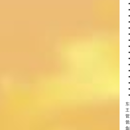
东
王
管
曾
鱼