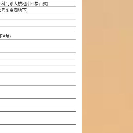
专科门诊大楼地库四楼西翼)
2号东宝阁地下)
A舖)