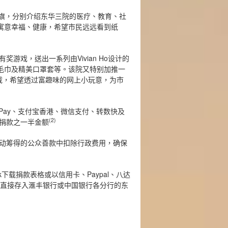
形纸旗，分别介绍东华三院的医疗、教育、社
寓意幸福、健康，希望市民远远看到纸
戏，送出一系列由Vivian Ho设计的
动毛巾及精美口罩套等。该院又特别加推一
费下载，希望透过富趣味的网上小玩意，为市
 Pay、支付宝香港、微信支付、转数快及
(2)
捐款之一半金额
动筹得的公众善款中扣除行政费用，确保
hk下载捐款表格或以信用卡、Paypal、八达
或直接存入滙丰银行或中国银行各分行的东