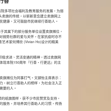
行善
援该院多项社会福利及教育服务的发展，为弱
街头卖旗的传统，以崭新意念建立卖旗网上
民健康，又可鼓励市民继续行善助人。
除于其属下的部分服务单位设置卖旗摊位，
续对弱势社群的爱与关怀，在家抗疫时亦不
何博欣 (Vivian Ho)设计的精美
著积极求进、灵活变通的精神，透过卖旗网
体现本院150周年『行善‧行更远』的主
卖旗摊位为同事打气。文頴怡主席表示：
力，树立行善助人的榜样，为社会注入正
需要的人。
颖的纸旗图样，获不少市民赞赏及支持，
的服务，并培养其行善助人的习惯，传扬