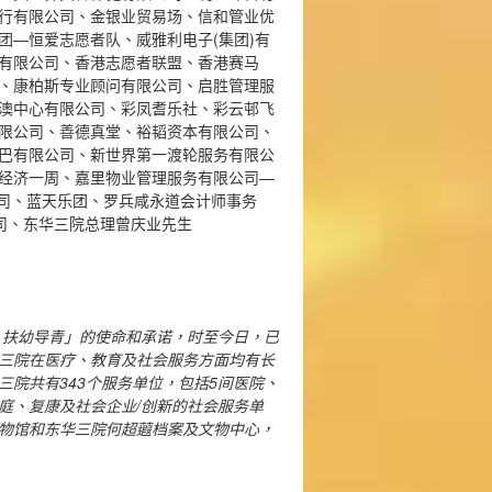
行有限公司、金银业贸易场、信和管业优
团—恒爱志愿者队、威雅利电子(集团)有
有限公司、香港志愿者联盟、香港赛马
、康柏斯专业顾问有限公司、启胜管理服
澳中心有限公司、彩凤耆乐社、彩云邨飞
限公司、善德真堂、裕韬资本有限公司、
巴有限公司、新世界第一渡轮服务有限公
经济一周、嘉里物业管理服务有限公司—
公司、蓝天乐团、罗兵咸永道会计师事务
有限公司、东华三院总理曾庆业先生
、扶幼导青」的使命和承诺，时至今日，已
三院在医疗、教育及社会服务方面均有长
三院共有
343
个服务单位，包括
5
间医院、
庭、复康及社会企业
/
创新的社会服务单
物馆和东华三院何超蕸档案及文物中心，