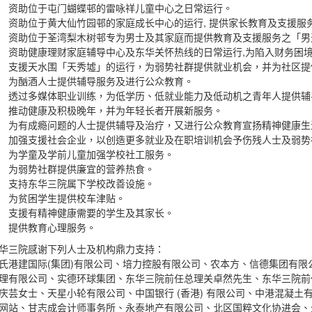
资助位于屯门蝴蝶邨的雷咏祥儿童中心之日常运行。
资助位于黄大仙竹园邨的家庭成长中心的运行, 提供家长教育及支援服
资助位于荃湾梨木树邨专为男士及其家庭而提供教育及支援服务之「男
资助健康理财家庭辅导中心及东华关怀热线的日常运行,为陷入财务困
支援天水围「天秀墟」的运行，为弱势社群提供就业机会，并为社区提
为酗酒人士提供辅导服务及进行公众教育。
透过多媒体职业训练，为低学历、低就业能力及低动机之青年人提供辅
推动健康及积极晚年，并为年轻长者开展新服务。
为有成瘾问题的人士提供辅导及治疗，又进行公众教育宣扬精神健康生
加强支援社会企业，以创造更多就业及在职培训机会予伤残人士及弱势
为学童及学前儿童加强学校社工服务。
为弱势社群提供廉宜的营养热食。
支持东华三院属下学校改善设施。
为贫困学生提供校车津贴。
支援有精神健康需要的学生及其家长。
提供教育心理服务。
华三院感谢下列人士及机构鼎力支持：
氏港建国际(集团)有限公司、培力控股有限公司、农本方、信德集团有
理有限公司、实德环球集团、东华三院前任总理关卓然先生、东华三院前
庆芸女士、天星小轮有限公司、中国银行 (香港) 有限公司、中港混凝
网站、甘志成会计师事务所、永泰地产有限公司、北区国粹文化协进会、