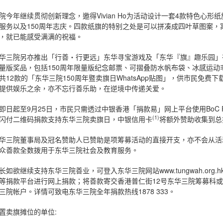
院今年继续贯彻创新理念，邀得Vivian Ho为活动设计一套4款特色心
服务以及150周年志庆。四款纸旗的特别之处是可以拼凑成四叶草图案，
，就已能感受满满的祝福。
华三院另亦推出「行善‧行更远」东华寻宝游戏及「东华『旗』趣乐园」有奖游
量版奖品，包括150周年限量版纪念邮票、可摺叠防水帆布袋、冰感运
共12款的「东华三院150周年暨卖旗日WhatsApp贴图」，供市民免
提供娱乐之余，亦不忘行善乐助，在逆境中传递关爱。
即日起至9月25日，市民只需透过中银香港「捐款易」网上平台使用BoC
(1)
闪付二维码捐款支持东华三院卖旗日，中银信用卡
将额外赞助收集到总
华三院董事局及冠名赞助人已赞助是项筹募活动的直接开支，亦不会从活
众善款全数拨用于东华三院社会及教育服务。
长如欲继续支持东华三院善业，可登入东华三院网站www.tungwah.org.
等捐款平台进行网上捐款；将善款寄交香港普仁街12号东华三院筹募科
三院帐户。详情可致电东华三院全年捐款热线1878 333。
置卖旗摊位的单位: