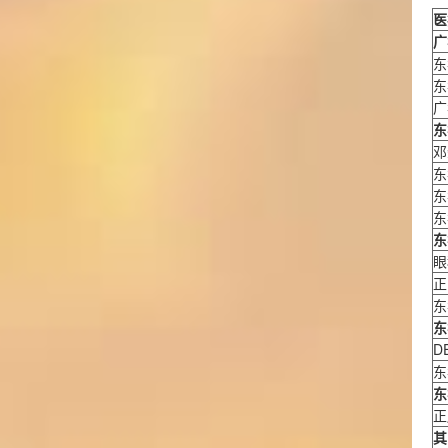
医
广
东
东
广
东
邓
东
东
东
东
眼
正
东
东
D
东
东
正
其