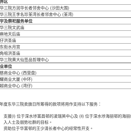
界区
华三院方润华长者邻舍中心 (沙田大围)
华三院王李名珍荃湾长者邻舍中心 (荃湾)
宇及祭祀服务单位
华三院文武庙
麻地天后庙
仔洪圣庙
东街水月宫
角咀洪圣庙
华三院黄大仙签品哲理中心
业单位
慈商业中心 (西营盘)
耀商业大厦 (中环)
超商业中心 (湾仔)
年度东华三院卖旗日所筹得的款项将用作支持以下服务：
支援(i) 位于深水埗富昌邨的凌瑞英中心及 (ii) 位于深水埗海丽邨的
入人士及弱势社群的目标。
资助位于华富邨的王少清长者中心的经常性开支。