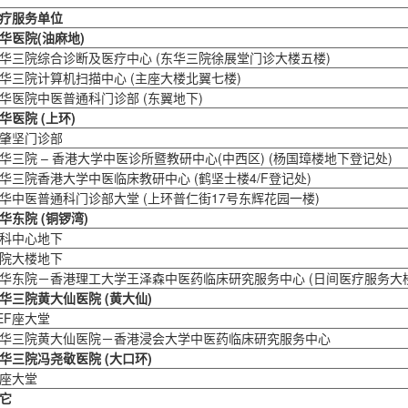
疗服务单位
华医院
(
油麻地
)
华三院综合诊断及医疗中心 (东华三院徐展堂门诊大楼五楼)
华三院计算机扫描中心 (主座大楼北翼七楼)
华医院中医普通科门诊部 (东翼地下)
华医院
(
上环
)
肇坚门诊部
华三院 – 香港大学中医诊所暨教研中心(中西区) (杨国璋楼地下登记处)
华三院香港大学中医临床教研中心 (鹤坚士楼4/F登记处)
华中医普通科门诊部大堂 (上环普仁街17号东辉花园一楼)
华东院
(
铜锣湾
)
科中心地下
院大楼地下
华东院－香港理工大学王泽森中医药临床研究服务中心 (日间医疗服务大
华三院黄大仙医院
(
黄大仙
)
EF座大堂
华三院黄大仙医院－香港浸会大学中医药临床研究服务中心
华三院冯尧敬医院
(
大口环
)
座大堂
它