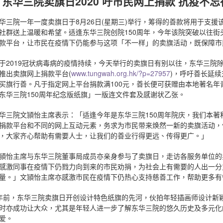
东华三院卖旗日2020 吁市民网上捐款 抗疫不忘
华三院一年一度卖旗日于8月26日(星期三)举行，筹得的善款将用于支
社群送上温暖和希望。适逢东华三院创院150周年，今年该院突破以往
款平台，让市民在疫情下仍能参与这项「不一样」的卖旗活动，既保障市
于2019冠状病毒病的疫情持续，今天举行的卖旗日有别以往，东华三院
推出卖旗网上捐款平台(
www.tungwah.org.hk/?p=27957
)，呼吁善长延
买旗行善。凡于指定网上平台捐款满100元，善长便可获赠由本地著名年青艺术家
东华三院150周年纪念版纸旗」一版连文件套及感谢状乙张。
华三院文頴怡主席表示：「适逢今年是东华三院150周年院庆，我们本
捐款平台和不同的网上互动元素，务求为市民带来焕然一新的卖旗活动，
，大家齐心帮助有需要人士，让我们的善业行得更远、传得更广。」
頴怡主席与东华三院董事局成员亦亲身参与了卖旗日，走访各服务单位的
感激同事在疫情下仍戮力向到来的市民劝捐，为社会上有需要的人出一分
量。」文頴怡主席亦感激市民在疫情下仍热心支持慈善工作，帮助更多有
年前，东华三院卖旗日开创设计特色纸旗的先河，伙拍年轻插画师设计新
时亦成功让大众，尤其是年轻人进一步了解东华三院的悠久历史及多元化
爱。