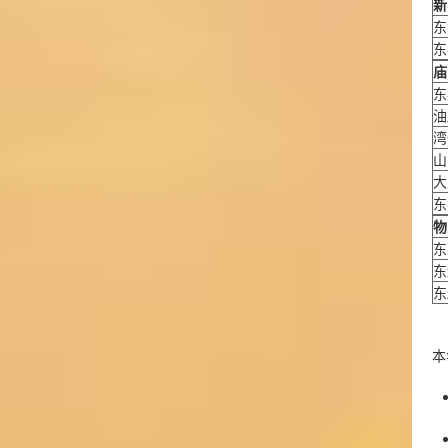
新
东
东
庙
东
油
湾
山
大
东
物
东
东
东
本