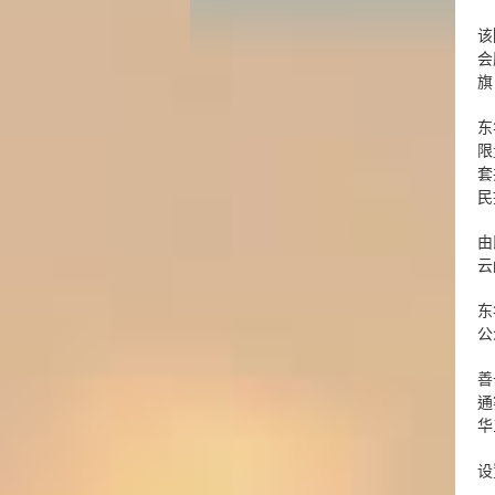
该
会
旗
东
限
套
民
由
云
东
公
善
通
华
设