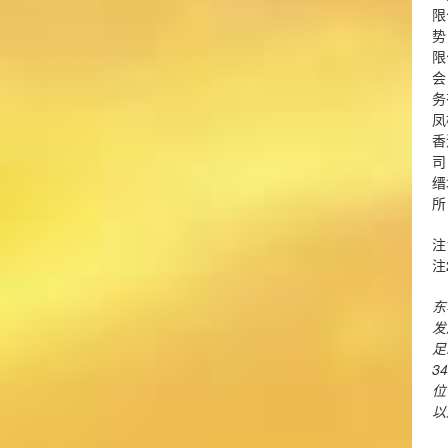
限
势
限
会
务
凤
香
司
缙
所
注
注
东
发
足
34
位
以