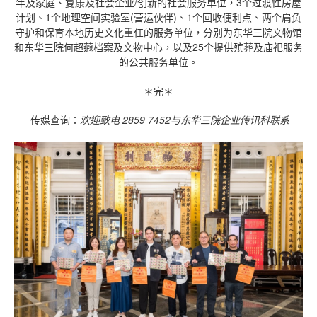
年及家庭、复康及社会企业/创新的社会服务单位，3个过渡性房屋
计划、1个地理空间实验室(营运伙伴)、1个回收便利点、两个肩负
守护和保育本地历史文化重任的服务单位，分别为东华三院文物馆
和东华三院何超蕸档案及文物中心，以及25个提供殡葬及庙祀服务
的公共服务单位。
＊完＊
传媒查询：
欢迎致电 2859 7452与东华三院企业传讯科联系