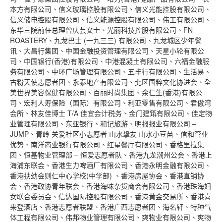
本方有限公司、信义玻璃控股有限公司、信义光能控股有限公司、
信义储电控股有限公司、信义能源控股有限公司、伟工有限公司、
东华三院前任总理曾庆芸女士、光丽科技控股有限公司、FN
ROASTERY、九龙巴士 (一九三三) 有限公司、九龙城区少年警
讯、大昌行集团、中国金融投资管理有限公司、天星小轮有限公
司、中国银行(香港)有限公司、中港混凝土有限公司、六福金融服
务有限公司、中环广场管理有限公司、五丰行有限公司、生活易、
古粉天使志愿者团、永泰地产有限公司、北区国粹文化协进会、全
美世界美容保健有限公司、百丽时尚集团、余仁生(香港)有限公
司、宏利人寿保险（国际）有限公司、利亚零售有限公司、君傲湾
会所、林友佳博士 T/A 佳宜会计税务、金门建筑有限公司、佳定物
业管理有限公司、东亚银行、和记旅游、明报报业有限公司 –
JUMP、青岭 关爱社区小志愿者 山水挚友 山水小豆苗、信和管业
优势、南洋商业银行有限公司、红星餐厅有限公司、香格里拉集
团、恒基物业管理部 – 恒爱志愿者队、香港九龙潮州公会、香港上
海浦东联会、香港生力啤酒厂有限公司、香港永明金融有限公司、
香港扶幼会则仁中心学校(中学部) 、香港房屋协会、香港直销协
会、香港政协青年联会、香港海味杂货商会有限公司、香港珠海妇
女联合委员会、信达国际控股有限公司、香港黄金交易所、香港喜
来登酒店、香港志愿者联盟、香港广西志愿者团、海名轩、特种气
体工程有限公司、伟邦物业管理有限公司、爽物业有限公司、爽物