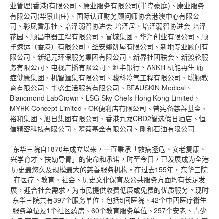
业管理(香港)有限公司、康业服务有限公司(半岛豪庭)、康业服务
有限公司(华景山庄)、国际认证财务顾问师协会港澳中心有限公
司、彩凤耆乐社、培泽弱智协进会-培泽居、培泽弱智协进会-培泽
花园、顺昌电器工程有限公司、富城集团、华润创业有限公司、顺
丰速运（香港）有限公司、圣安娜饼屋有限公司、新地专业顾问有
限公司、新纪元环保服务集团有限公司、新界社团联会、新渡轮服
务有限公司、电视广播有限公司、滙丰银行、ANKH 机能再生 痛
症健康集团、机智滙集有限公司、骏科冷气工程有限公司、聪颖教
育有限公司、丰盛生活服务有限公司、BEAUSKIN Medical、
Blancmond LabGrown、LSG Sky Chefs Hong Kong Limited、
MYHK Concept Limited、OK便利店有限公司、曾宪备慈善基金、
裕和集团、旭日集团有限公司、香港九龙CBD2智选假日酒店、恒
信精密科技有限公司、翠菊基金有限公司、刚和石油有限公司
东华三院自1870年成立以来，一直秉承「救病拯危、安老复康、
兴学育才、扶幼导青」的使命和承诺，时至今日，已发展成为全港
历史最悠久及规模最大的慈善服务机构。在过去155年，东华三院
在医疗、教育、社会、历史文化保育及公共服务方面均有长足发
展，迎合社会需求，为市民提供收费低廉或免费的优质服务。现时
东华三院共有397个服务单位，包括5间医院、42个中西医疗衞生
服务单位及1个社区药房、60个教育服务单位、257个安老、青少