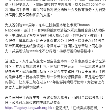
员、社服受惠人士、55间属校的学生志愿者，以及超过100间企业
及团体携手参与，筹得的善款将拨充拓展社会及教育服务，为弱势
社群提供更全面和优质的支援。
为庆祝创院155周年，东华三院特邀本地艺术家Thomas
Napoleon，设计了一套6款的纸旗以清新水彩风格融合奇幻人物造
型，生动呈现了东华三院辖下6大核心范畴，包括医疗、教育、社
会服务、筹募活动、历史文化保育及公共服务。设计更以155周年
彩带图案串连各纸旗领域，象征东华三院团队在慈善路上同心协
力，并展现该院155年来不分界限、持续行善的慈善精神。
活动当日，东华三院主席何猷启先生率领一众董事局成员走访全港
各区，并为卖旗志愿者打气。何猷启主席表示﹕「一众志愿者无惧
酷热天气，竭力向市民劝捐，正是今年卖旗日『行善无界限』主题
的最佳体现。我亦由衷感谢每一位善长的慷慨解囊，正是这份无私
的善心，让东华三院在过去155年能够持续履行使命，为社会上有
需要人士提供适切帮助。」
东华三院今年再度举办「在线卖旗志愿者」，即日至2025年9月8
日，公众可以透过该院卖旗活动专页
https://flagday.tungwah.org.hk
，登记成为「在线卖旗志愿者」，