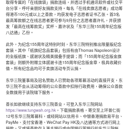
取得专属的「在线旗袋」捐款连结，并透过手机通讯软件或社交平
台分享，呼吁亲朋好友捐款支持。每名「在线卖旗志愿者」成功筹
得港币100元或以上之善款，均获发电子志愿者证书乙张。首3名
最高筹款额之在线志愿者更可参与9月份之志愿者嘉许礼，并获颁
发「最高在线筹款奖」奖杯、嘉许状及「东华三院155周年纪念版
八达通」乙份。
此外，为纪念155周年这特别时刻，东华三院特别推出限量版纪念
套装。其中「纸旗纪念品套装」包括有由Thomas Napoleon设计
的全版纸旗、感谢状及精美摺叠手提袋；而「155周年纪念版金旗
套装」则额外附赠立体感谢卡连155周年纪念版金章，极具收藏价
值。所有纪念品均可于卖旗活动专页认捐。
东华三院董事局及冠名赞助人已赞助各项筹募活动的直接开支，东
华三院不会从活动筹得的公众善款中扣除行政费用，确保公众善款
全数拨用于该院辖下服务。
善长如欲继续支持东华三院善业，可登入东华三院网站
https://www.tungwah.org.hk
，下载捐款表格，寄交至上环普仁街
12号东华三院筹募科，或经网站以信用卡、中银香港捐款易平台、
PayMe、支付宝香港、WeChat Pay HK及八达通等方式进行网上
捐款，又或将善款存入滙丰银行或中国银行等银行的东华三院帐