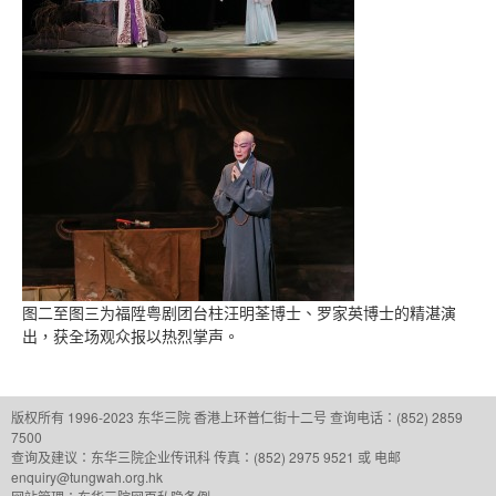
图二至图三为福陞粤剧团台柱汪明荃博士、罗家英博士的精湛演
出，获全场观众报以热烈掌声。
版权所有 1996-2023 东华三院
香港上环普仁街十二号
查询电话：(852) 2859
7500
查询及建议：
东华三院企业传讯科
传真：(852) 2975 9521 或 电邮
enquiry@tungwah.org.hk