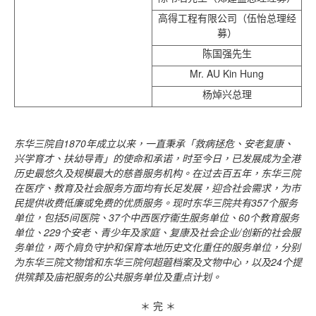
高得工程有限公司（伍怡总理经
募）
陈国强先生
Mr. AU Kin Hung
杨焯兴总理
东华三院自
1870
年成立以来，一直秉承「救病拯危、安老复康、
兴学育才、扶幼导青」的使命和承诺，时至今日，已发展成为全港
历史最悠久及规模最大的慈善服务机构。在过去百五年，东华三院
在医疗、教育及社会服务方面均有长足发展，迎合社会需求，为市
民提供收费低廉或免费的优质服务。现时东华三院共有
357
个服务
单位，包括
5
间医院、
37
个中西医疗衞生服务单位、
60
个教育服务
单位、
229
个安老、青少年及家庭、复康及社会企业
/
创新的社会服
务单位，两个肩负守护和保育本地历史文化重任的服务单位，分别
为东华三院文物馆和东华三院何超蕸档案及文物中心，以及
24
个提
供殡葬及庙祀服务的公共服务单位及重点计划。
＊ 完 ＊