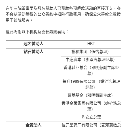
东华三院董事局及冠名赞助人已赞助各项筹款活动的直接开支，亦
不会从活动筹得的公众善款中扣除行政费用，确保公众善款全数拨
用于该院服务。
谨此鸣谢以下机构及善长鼎赐襄助：
冠名赞助人
HKT
钻石赞助人
裕和集团（伍怡总理）
中逸资本（李泽浩总理经募）
香港鞋业总会（邓明慧副主席经
募）
荣升1989有限公司 （姚铨浩总理
经募）
耀萃基金（邓明慧副主席）
香港金荣集团有限公司（姚铨浩总
理）
陈安立总理
金赞助人
位元堂药厂有限公司（麦邓蕙敏总