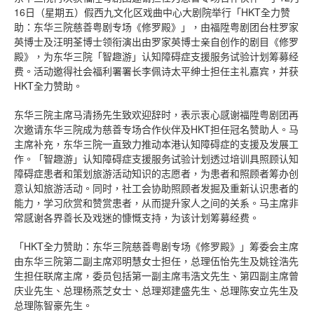
16日（星期五）假西九文化区戏曲中心大剧院举行「HKT全力赞
助：东华三院慈善粤剧专场《修罗殿》」，由福陞粤剧团台柱罗家
英博士及汪明荃博士领衔演出由罗家英博士亲自创作的剧目《修罗
殿》，为东华三院「智趣游」认知障碍症支援服务试验计划筹募经
费。活动邀得社会福利署署长李佩诗太平绅士担任主礼嘉宾，并获
HKT全力赞助。
东华三院主席马清扬先生致欢迎辞时，表示衷心感谢福陞粤剧团再
次邀请东华三院成为慈善专场合作伙伴及HKT担任冠名赞助人。马
主席补充，东华三院一直致力推动本港认知障碍症的支援及发展工
作。「智趣游」认知障碍症支援服务试验计划透过培训具照顾认知
障碍症患者和策划旅游活动知识的志愿者，为患者和照顾者筹办创
意认知旅游活动。同时，社工会协助照顾者发掘及重新认识患者的
能力，学习欣赏和赞赏患者，从而提升家人之间的关系。马主席非
常感谢各界善长及戏迷的慷慨支持，为该计划筹募经费。
「HKT全力赞助：东华三院慈善粤剧专场《修罗殿》」筹委会主席
由东华三院第二副主席邓明慧女士担任，总理伍怡先生及姚铨浩先
生担任联席主席，委员包括第一副主席韦浩文先生、第四副主席曾
庆业先生、总理杨燕芝女士、总理郑建盛先生、总理陈安立先生及
总理陈智豪先生。