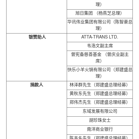
理）
旭日集团 （杨燕芝总理）
华讯伟业集团有限公司（陈智豪总
理）
银赞助人
ATTA-TRANS LTD.
韦浩文副主席
曾宪备慈善基金 （曾庆业副主
席）
快乐小羊火锅有限公司（郑建盛总
理）
捐款人
林泽群先生（郑建盛总理经募）
黄秋东先生（郑建盛总理经募）
郑伟杰先生（郑建盛总理经募）
东域发展有限公司
胡珍珠女士
南洋商业银行
陈韦名先生（郑建盛总理经募）