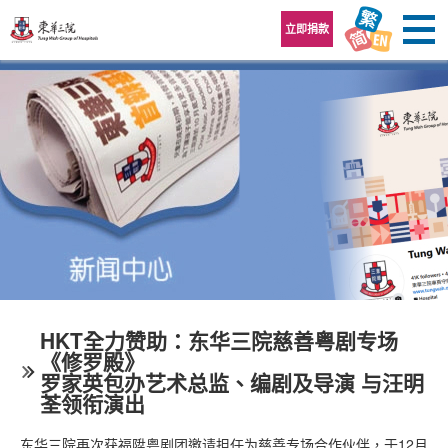
跳至内容区
立即捐款
HKT全力赞助：东华三院慈善粤剧专场
《修罗殿》
罗家英包办艺术总监、编剧及导演 与汪明
荃领衔演出
东华三院再次获福陞粤剧团邀请担任为慈善专场合作伙伴，于12月