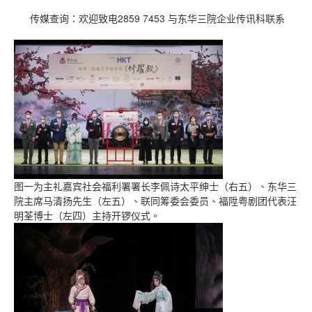
传媒查询：欢迎致电2859 7453 与东华三院企业传讯科联系
图一为主礼嘉宾社会福利署署长李佩诗太平绅士（右五）、东华三
院主席马清扬先生（左五）、联同筹委会委员、福陞粤剧团代表汪
明荃博士（左四）主持开锣仪式。