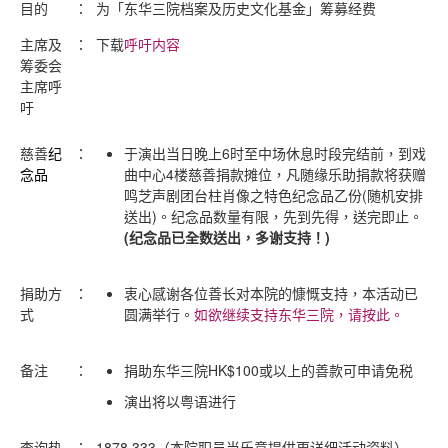
目的
：
为「东华三院档案及历史文化基金」筹募经费
主席及
：
下载
呼吁内容
筹委会
主席呼
吁
慈善
纪
：
于演出当日晚上6时至中场休息时段完结前，到戏
念品
曲中心4楼慈善捐款摊位，凡随缘乐助捐款将获赠
鸣芝声剧团台柱肖像之特色纪念品乙份(随机安排
送出)。纪念品
数量有限，先到先得，送完即止
。
(纪念品已全数送出，多谢支持！)
捐助方
：
衷心感谢各位善长对本院的慷慨支持，本活动已
式
圆满举行。
如欲继续支持东华三院，请按此。
备注
：
捐助东华三院HK$100或以上的善款可申请免税
演出将以粤语进行
查询热
：
1878 333（本院职员当乐意提供更详细活动资料）