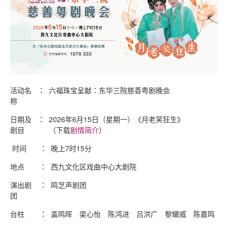
活动名
：
六福珠宝呈献：东华三院慈善粤剧晚会
称
日期及
：
2026年6月15日（星期一）《月老笑狂生》
剧目
（下载
剧情简介
）
时间
：
晚上7时15分
地点
：
西九文化区戏曲中心大剧院
演出剧
：
鸣芝声剧团
团
台柱
：
盖鸣晖 梁心怡 陈鸿进 吕洪广 黎耀威 陈嘉鸣