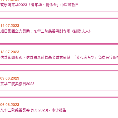
欢乐满东华2023「爱东华．捐诊金」中医筹款日
14.07.2023
旭日集团全力赞助：东华三院慈善粤剧专场《蝴蝶夫人》
13.07.2023
信善紫阙玄观．信善恩惠慈善基金诚意呈献 :「爱心满东华」免费医疗服务捐助
09.06.2023
东华三院卖旗日2023
06.06.2023
东华三院慈善奖券 (9.3.2023) - 审计报告