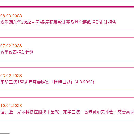
08.03.2023
欢乐满东华2022 – 屋邨/屋苑筹款比赛及其它筹款活动审计报告
07.02.2023
教学仪器捐助计划
03.02.2023
东华三院152周年慈善晚宴「畅游世界」(4.3.2023)
10.01.2023
位元堂．光丽科技控股携手呈献：东华三院．香港哥尔夫球会．慈善高球赛 (24