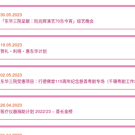
30.05.2023
「东华三院呈献：阮兆辉演艺70乐今宵」综艺晚会
19.05.2023
贺礼‧利得‧惠东华计划
02.05.2023
东华三院受惠项目：行德佛堂115周年纪念慈善粤剧专场（千珊粤剧工作
26.04.2023
医疗仪器捐助计划 2022/23 – 善长金榜