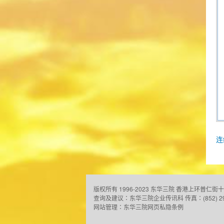
连
版权所有 1996-2023 东华三院
香港上环普仁街十
查询及建议：
东华三院企业传讯科
传真：(852) 2
网站管理：
东华三院网页私隐条例