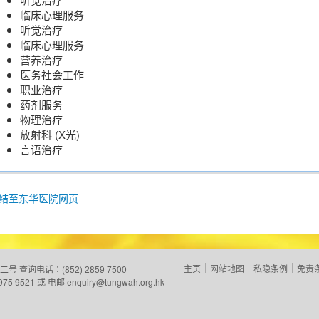
临床心理服务
听觉治疗
临床心理服务
营养治疗
医务社会工作
职业治疗
药剂服务
物理治疗
放射科 (X光)
言语治疗
结至东华医院网页
主页
网站地图
私隐条例
免责
二号
查询电话：(852) 2859 7500
975 9521 或 电邮
enquiry@tungwah.org.hk