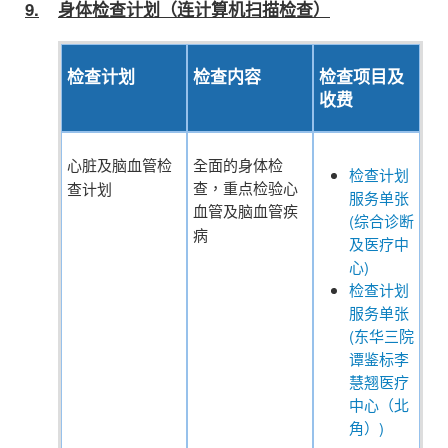
9.
身体检查计划（连计算机扫描检查）
检查计划
检查内容
检查项目及
收费
心脏及
脑血管
检
全面的身体检
检查计划
查，重点检验心
查计划
服务单张
血管及
脑血管
疾
(综合诊断
病
及医疗中
心)
检查计划
服务单张
(东华三院
谭鉴标李
慧翘医疗
中心（北
角）)