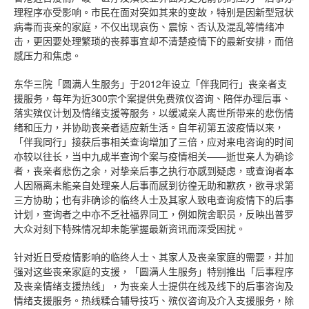
理程序亦受影响。市民在面对突如其来的变故，特别是因新型冠状
病毒而丧亲的家庭，不仅出现哀伤、震惊、否认及混乱等情绪冲
击，更因要处理繁琐的丧葬事宜却不清楚疫情下的最新安排，而倍
感压力和焦虑。
东华三院「圆满人生服务」于2012年设立「伴我同行」丧亲者支
援服务，每年为近300宗个案提供免费殡仪咨询、陪伴办理后事、
落实殡仪计划及情绪支援等服务，以缓减亲人离世所带来的悲伤情
绪和压力，并协助丧亲者适应新生活。自年初第五波疫情以来，
「伴我同行」接获后事相关查询增加了三倍，应对来电咨询的时间
亦较以往长，当中九成半查询个案与疫情相关——逝世亲人为确诊
者，丧亲者悲伤之余，对挚亲后事之执行亦感到疑虑，或查询者本
人因隔离未能亲自处理亲人后事而感到彷徨无助和歉疚，欲寻求第
三方协助；也有非确诊的临终人士及其家人致电查询疫情下的后事
计划，查询者之中亦不乏社福界同工，例如院舍职员，反映出普罗
大众对刻下特殊情况却未能掌握最新资讯而深受困扰。
针对近日受疫情影响的临终人士、其家人及丧亲家庭的需要，并加
强对这些丧亲家庭的支援，「圆满人生服务」特别推出「后事程序
及丧亲情绪支援热线」，为丧亲人士提供在线及线下的后事咨询及
情绪支援服务。热线糅合辅导技巧、殡仪咨询及介入支援服务，除