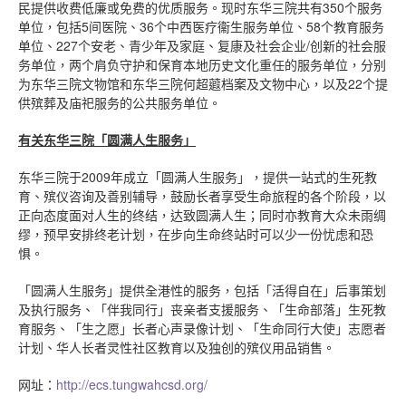
民提供收费低廉或免费的优质服务。现时东华三院共有350个服务
单位，包括5间医院、36个中西医疗衞生服务单位、58个教育服务
单位、227个安老、青少年及家庭、复康及社会企业/创新的社会服
务单位，两个肩负守护和保育本地历史文化重任的服务单位，分别
为东华三院文物馆和东华三院何超蕸档案及文物中心，以及22个提
供殡葬及庙祀服务的公共服务单位。
有关东华三院「圆满人生服务」
东华三院于2009年成立「圆满人生服务」，提供一站式的生死教
育、殡仪咨询及善别辅导，鼓励长者享受生命旅程的各个阶段，以
正向态度面对人生的终结，达致圆满人生；同时亦教育大众未雨绸
缪，预早安排终老计划，在步向生命终站时可以少一份忧虑和恐
惧。
「圆满人生服务」提供全港性的服务，包括「活得自在」后事策划
及执行服务、「伴我同行」丧亲者支援服务、「生命部落」生死教
育服务、「生之愿」长者心声录像计划、「生命同行大使」志愿者
计划、华人长者灵性社区教育以及独创的殡仪用品销售。
网址：
http://ecs.tungwahcsd.org/