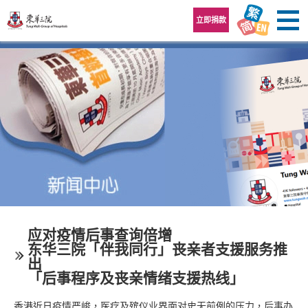
跳至内容区
立即捐款
应对疫情后事查询倍增
东华三院「伴我同行」丧亲者支援服务推
出
「后事程序及丧亲情绪支援热线」
香港近日疫情严峻，医疗及殡仪业界面对史无前例的压力，后事办