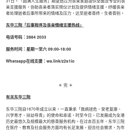
31日。「圆满人生服务」期望透过为丧亲家庭提供全面及专业的丧
亲支援服务，协助丧亲者落实殡仪计划及提供情绪支援，纾缓丧亲
者处理逝者后事所带来的情绪及压力，达至逝者善终，生者善别。
东华三院「后事程序及丧亲情绪支援热线」
电话号码：
2884 2033
服务时间：星期一至六
09:00-18:00
Whatsapp
在线支援：
wa.link/z2s1io
＊ 完 ＊
有关东华三院
东华三院自1870年成立以来，一直秉承「救病拯危、安老复康、
兴学育才、扶幼导青」的使命和承诺，时至今日，已发展成为全港
历史最悠久及规模最大的慈善服务机构。在过去百五年，东华三院
在医疗、教育及社会服务方面均有长足发展，迎合社会需求，为市