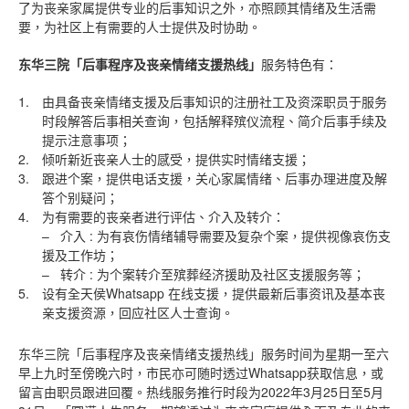
了为丧亲家属提供专业的后事知识之外，亦照顾其情绪及生活需
要，为社区上有需要的人士提供及时协助。
东华三院「后事程序及丧亲情绪支援热线」
服务特色有：
1.
由具备丧亲情绪支援及后事知识的注册社工及资深职员于服务
时段解答后事相关查询，包括解释殡仪流程、简介后事手续及
提示注意事项；
2.
倾听新近丧亲人士的感受，提供实时情绪支援；
3.
跟进个案，提供电话支援，关心家属情绪、后事办理进度及解
答个别疑问；
4.
为有需要的丧亲者进行评估、介入及转介：
– 介入 : 为有哀伤情绪辅导需要及复杂个案，提供视像哀伤支
援及工作坊；
– 转介 : 为个案转介至殡葬经济援助及社区支援服务等；
5.
设有全天侯Whatsapp 在线支援，提供最新后事资讯及基本丧
亲支援资源，回应社区人士查询。
东华三院「后事程序及丧亲情绪支援热线」服务时间为星期一至六
早上九时至傍晚六时，市民亦可随时透过Whatsapp获取信息，或
留言由职员跟进回覆。热线服务推行时段为2022年3月25日至5月