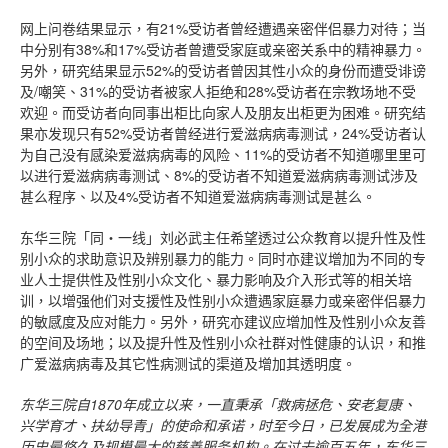
网上问卷结果显示，有21%受访者曾经遭遇亲密伴侣暴力对待；当
中分别有38%和17%受访者曾遭受家庭或亲密关系中的精神暴力。
另外，研究结果显示52%的受访者曾因其性小众的身份而遭受诽谤
及/嘲笑、31%的受访者被家人拒绝和28%受访者在宗教场地不受
欢迎。而受访者向同事出柜比向家人及朋友出柜更为困难。研究结
果亦发现只有52%受访者曾经进行爱滋病病毒测试，24%受访者认
为自己没有感染爱滋病病毒的风险、11%的受访者不知道哪里里可
以进行爱滋病病毒测试、8%的受访者不知道爱滋病病毒测试涉及
甚么程序、以及4%受访者不知道爱滋病病毒测试是甚么。
东华三院「同‧一线」刘必武主任希望透过公众教育以提升性及性
别小众的求助意识及辨别暴力的能力。同时亦建议增加为不同的专
业人士提供性及性别小众文化、暴力影响及介入形式等的相关培
训，以增强他们对支援性及性别小众遭遇家庭暴力或亲密伴侣暴力
的敏感度及应对能力。另外，研究亦建议应增加性及性别小众友善
的空间及场地；以及提升性及性别小众社群对性健康的认识，和推
广爱滋病病毒及其它性病测试的渠道及增加其透明度。
东华三院自1870
年成立以来，一直秉承「救病拯危、安老复康、
兴学育才、扶幼导青」的使命和承诺，时至今日，已发展成为全港
历史最悠久及规模最大的慈善服务机构。在过去逾百五年，东华三