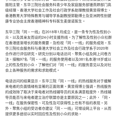
振阳主管、东华三院社会服务科青少年及家庭服务部锺燕婷部门高
级经理、香港大学社会工作及社会行政学系助理教授黄昱得博士、
香港教育大学特殊教育与辅导学系副教授郭勤博士及亚洲跨性别健
康专业协会主席香港精神科专科医生麦棨诺医生。
东华三院「同‧一线」在2018年1月成立，是一条专为性及性别小
众，以及其亲友而设的24小时支援热线。为了解性及性别小众社群
在香港逐渐增长的服务需要，及检视「同‧一线」的服务成效，东
华三院社会服务科与香港大学社会工作及社会行政学系于2020年
合作进行评估研究。研究分别以电话访问、聚焦小组及网上问卷方
法，接触97名「同‧一线」的服务使用者以及381名本港18岁或以
上的性及性别小众，了解他们对「同‧一线」的服务意见以及对社
会上各种服务的需求和求助模式。
电话访问的结果显示，东华三院「同‧一线」的热线服务对于缓解
来电者的负面情绪有显著的正面效果。黄昱得博士强调，热线服务
的成效除了取决于来电者对热线辅导员的关系满意程度外，热线辅
导员能否与来电者建立治疗联盟亦是主要原因之一；此外，「同‧
一线」在服务保密性、可及性及可获得性上也有不俗的表现。另
外，聚焦小组的受访者亦建议「同‧一线」可增设网上平台，从而
提供更多途径以实时回应性及性别小众的求助。