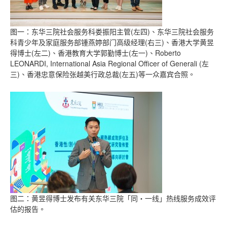
图一：东华三院社会服务科娄振阳主管(左四)、东华三院社会服务
科青少年及家庭服务部锺燕婷部门高级经理(右三)、香港大学黄昱
得博士(左二)、香港教育大学郭勤博士(左一)、Roberto
LEONARDI, International Asia Regional Officer of Generali (左
三)、香港忠意保险张越美行政总裁(左五)等一众嘉宾合照。
图二：黄昱得博士发布有关东华三院「同‧一线」热线服务成效评
估的报告。