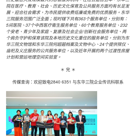
院在医疗、教育、社会、历史文化保育及公共服务方面均有长足发
展，迎合社会需求，为市民提供收费低廉或免费的优质服务。东华
三院服务范围广泛全面；现时辖下共有363
个服务单位，分别有：
5
间医院、37
个中西医疗衞生服务单位、60
个教育服务单位、232
个安老、青少年及家庭、复康及社会企业/
创新社会服务单位、两
个肩负守护和保育该院及本地历史文化重任的服务单位，分别为东
华三院文物馆和东华三院何超蕸档案及文物中心、24
个提供殡仪、
庙祀及义庄服务的公共服务单位，以及近年开展的两个过渡性房屋
计划和营运地理空间实验室。
＊ 完 ＊
传媒查询：欢迎致电2840 6351 与东华三院企业传讯科联系