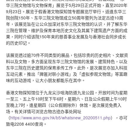
华三院文物馆与文物保育」展览于5月29日正式开始，直至2020年
9月23日。展览于假香港文物探知馆专题展览厅举行。适逢东华三
院创院150年、东华三院文物馆成立50周年暨列为法定古迹10周
年，该展览旨在让公众加深对东华三院文物馆的认识，并了解东华
三院在管理、维护及保育本地历史文化及其属下建筑遗产方面的成
果，同时介绍该院150年来的慈善事业发展及与香港社会同步成长
的历史印记。
该展览透过逾70件不同类型的展品，包括珍贵的历史相片、文献资
料以及文物，多方面呈现东华三院文物馆的发展、建筑特色，以及
东华三院在历史建筑的保育承传工作。此外，是次展览亦加入科技
互动元素，推出「牌匾对联小游戏」及「虚拟参观文物馆」等富趣
味的互动游戏，让大小朋友都能乐在其中。
香港文物探知馆位于九龙尖沙咀海防道九龙公园，开放时间为星期
一至三、五上午10时至下午6时，星期六、日及公众假期上午10时
至晚上7时，逢星期四（公众假期除外）休馆。是次展览免费入
场。有关详情可浏览古物古迹办事处网址
（
https://www.amo.gov.hk/b5/whatsnew_20200511.php
），亦可
致电2208 4400查询。