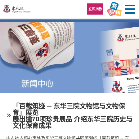
跳至内容区
立即捐款
「百载筑迹 ─ 东华三院文物馆与文物保
育」展览
展出逾70项珍贵展品 介绍东华三院历史与
文化保育成果
由古物古迹办事处及东华三院文物馆共同策划的「百载筑迹 ─ 东