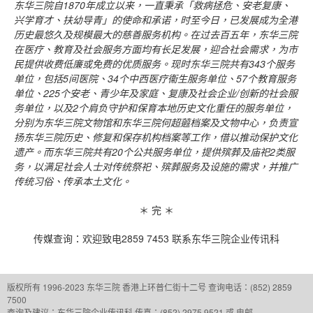
东华三院自
1870
年成立以来，一直秉承「救病拯危、安老复康、
兴学育才、扶幼导青」的使命和承诺，时至今日，已发展成为全港
历史最悠久及规模最大的慈善服务机构。在过去百五年，东华三院
在医疗、教育及社会服务方面均有长足发展，迎合社会需求，为市
民提供收费低廉或免费的优质服务。现时东华三院共有
343
个服务
单位，包括
5
间医院、
34
个中西医疗衞生服务单位、
57
个教育服务
单位、
225
个安老、青少年及家庭、复康及社会企业
/
创新的社会服
务单位，以及
2
个肩负守护和保育本地历史文化重任的服务单位，
分别为东华三院文物馆和东华三院何超蕸档案及文物中心，负责宣
扬东华三院历史、修复和保存机构档案等工作，借以推动保护文化
遗产。而东华三院共有
20
个公共服务单位，提供殡葬及庙祀
2
类服
务，以满足社会人士对传统祭祀、殡葬服务及设施的需求，并推广
传统习俗、传承本土文化。
＊ 完 ＊
传媒查询：欢迎致电2859 7453 联系东华三院企业传讯科
版权所有 1996-2023 东华三院
香港上环普仁街十二号
查询电话：(852) 2859
7500
查询及建议：
东华三院企业传讯科
传真：(852) 2975 9521 或 电邮