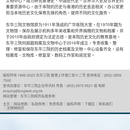
文物中心，成为研究香港史、中国近代史、世界华人史及世界史的
重要资源中心。由于本院的历史与香港的历史息息相关，办公室更
担当本地历史文化保育先锋的角色，提供不同的文化服务。
东华三院文物馆原为1911年落成的广华医院大堂，在1970年闢为
文物馆，保存及展示机构多年来收集和外界捐赠的文物和档案，并
于2010年由政府颁定为法定古迹，是本院历史文化的教育基地。
东华三院何超蕸档案及文物中心于2016年成立，专责收集、整
理、修复和保存东华三院的历史档案及文物。中心设备齐全，设有
档案库、文物库、修复室、数码工作室和阅览室。
版权所有 1996-2023 东华三院
香港上环普仁街十二号
查询电话：(852) 2859
7500
查询及建议：
东华三院企业传讯科
传真：(852) 2975 9521 或 电邮
enquiry@tungwah.org.hk
网站管理：
东华三院网页私隐条例
主页
网站地图
私隐条例
免责条款
版权声明
下载区
联系我们
无障碍网页