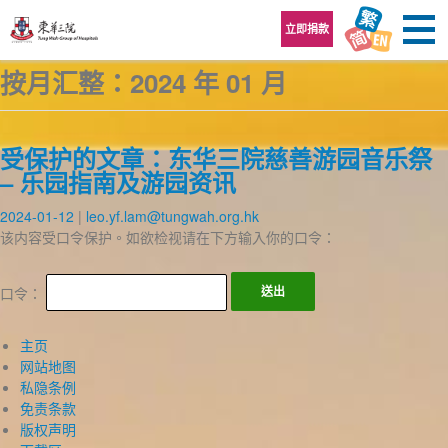
跳至内容区
立即捐款
按月汇整：2024 年 01 月
受保护的文章：东华三院慈善游园音乐祭
– 乐园指南及游园资讯
2024-01-12
leo.yf.lam@tungwah.org.hk
该内容受口令保护。如欲检视请在下方输入你的口令：
口令：
主页
网站地图
私隐条例
免责条款
版权声明