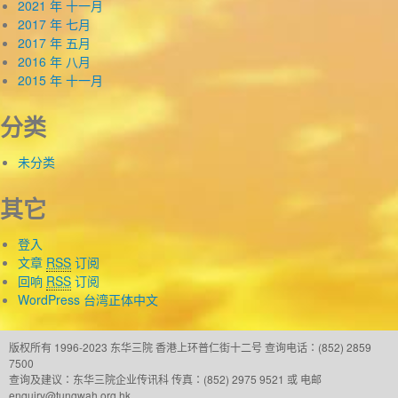
2021 年 十一月
2017 年 七月
2017 年 五月
2016 年 八月
2015 年 十一月
分类
未分类
其它
登入
文章
RSS
订阅
回响
RSS
订阅
WordPress 台湾正体中文
版权所有 1996-2023 东华三院
香港上环普仁街十二号
查询电话：(852) 2859
7500
查询及建议：
东华三院企业传讯科
传真：(852) 2975 9521 或 电邮
enquiry@tungwah.org.hk