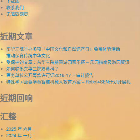
下载区
联系我们
无障碍网页
近期文章
东华三院举办多项「中国文化和自然遗产日」免费体验活动
推动保育传统中华文化
受保护的文章：东华三院慈善游园音乐祭 – 乐园指南及游园资讯
如何联系东华三院筹募科？
医务单位公开筹款许可证2016-17 – 审计报告
特殊学习需要学童智能机械人教育方案 – Robot4SEN计划开展礼
近期回响
汇整
2025 年 六月
2024 年 一月