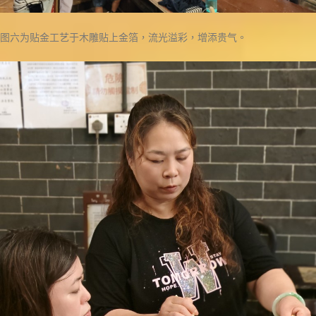
图六为贴金工艺于木雕贴上金箔，流光溢彩，增添贵气。