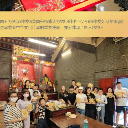
图五为资深刺绣师黄国兴师傅认为裙褂制作不仅考验刺绣技艺精细程度，
更承载著中华文化传承的重要使命，充分体现了匠人精神。