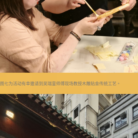
图七为活动有幸邀请到吴瑞銮师傅现场教授木雕贴金传统工艺。