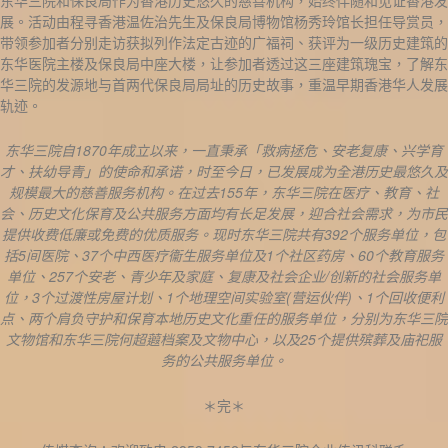
东华三院和保良局作为香港历史悠久的慈善机构，始终伴随和见证香港发
展。活动由程寻香港温佐治先生及保良局博物馆杨秀玲馆长担任导赏员，
带领参加者分别走访获拟列作法定古迹的广福祠、获评为一级历史建筑的
东华医院主楼及保良局中座大楼，让参加者透过这三座建筑瑰宝，了解东
华三院的发源地与首两代保良局局址的历史故事，重温早期香港华人发展
轨迹。
东华三院自
1870
年成立以来，一直秉承「救病拯危、安老复康、兴学育
才、扶幼导青」的使命和承诺，时至今日，已发展成为全港历史最悠久及
规模最大的慈善服务机构。在过去
155
年，东华三院在医疗、教育、社
会、历史文化保育及公共服务方面均有长足发展，迎合社会需求，为市民
提供收费低廉或免费的优质服务。现时东华三院共有
392
个服务单位，包
括
5
间医院、
37
个中西医疗衞生服务单位及
1
个社区药房、
60
个教育服务
单位、
257
个安老、青少年及家庭、复康及社会企业
/
创新的社会服务单
位，
3
个过渡性房屋计划、
1
个地理空间实验室
(
营运伙伴
)
、
1
个回收便利
点、两个肩负守护和保育本地历史文化重任的服务单位，分别为东华三院
文物馆和东华三院何超蕸档案及文物中心，以及
25
个提供殡葬及庙祀服
务的公共服务单位。
＊完＊