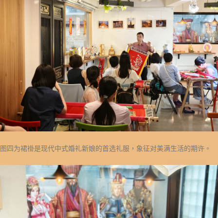
图四为裙褂是现代中式婚礼新娘的首选礼服，象征对美满生活的期许。