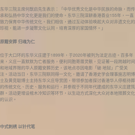
东华三院主席何猷启先生表示：「中华优秀文化是中华民族的命脉，而传
承和弘扬中华文化更是我们的使命。东华三院深耕香港善业155年，一直
致力保育中华传统文化。我们相信，通过互动体验唤起大众对非遗文化的
珍视，能进一步凝聚文化认同，培育深厚的家国情怀。」
原籍安葬
归魂为仁
位于大口环的东华义庄建于1899年，于2020年被列为法定古迹。百多年
来，义庄一直默默为亡者服务，便利同胞寄厝灵骸，见证著一段跨越时间
和地域界限的华人原籍安葬历史，该地点亦因电影「破·地狱」广受关
注。活动当日，东华三院联同得一文化，邀请了香港史学会理事施志明博
士及黄竞聪博士主持东华义庄导赏团，带领参加者探讨香港华人停柩待葬
的传统文化、历史、服务和运行，并参观于不同年代建成的东华义庄建筑
群。活动更增设棺木冷知识等环节，以生动方式深化大众对本地殡葬文化
的认识。
中式刺绣
以针代笔