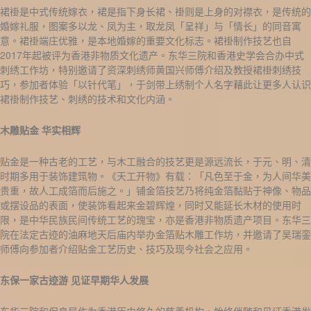
裙褂是中式传统嫁衣，裙是指下身长裙、褂则是上身的对襟衣，是传统的
婚嫁礼服，图案多以龙、凤为主，取龙凤「呈祥」与「情长」的同音寓
意。裙褂端庄优雅，是本地婚嫁的重要文化标志。裙褂制作技艺也自
2017年起被评为香港非物质文化遗产。东华三院和香港史学会合办中式
刺绣工作坊，特别邀请了资深刺绣师黄国兴师傅介绍及教授裙褂刺绣技
巧，参加者体验「以针代笔」，于剑带上绣制个人名字藉此让更多人认识
裙褂制作技艺、刺绣的技术和文化内涵。
木雕贴金
华实相辉
贴金是一种古老的工艺，与木工融合的技艺更是源远流长，于元、明、清
时期多用于装饰建筑物。《天工开物》有载：「凡色至于金，为人间华美
贵重，故人工成箔而后施之。」铺金箔技艺乃将纯金箔黏贴于神像、物品
或摆设品的表面，使装饰看起来金碧辉煌，同时又能延长木材的使用时
限，是中华民族民间传统工艺的瑰宝，亦是香港非物质遗产项目。东华三
院在法定古迹的油麻地天后庙内举办金箔贴木雕工作坊，并邀请了吴瑞銮
师傅向参加者介绍贴金工艺历史、技巧及现今社会之应用。
东保一家古迹游
见证早期华人发展