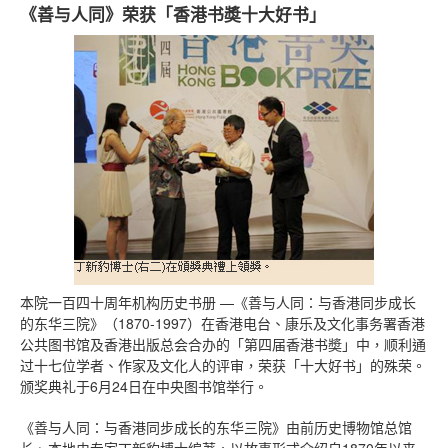
《善与人同》荣获「香港书奬十大好书」
本院一百四十周年机构历史书册 —《善与人同：与香港同步成长
的东华三院》（1870-1997）在香港电台、康乐及文化事务署香港
公共图书馆及香港出版总会合办的「第四届香港书奬」中，顺利通
过十七位学者、作家及文化人的评审，荣获「十大好书」的殊荣。
颁奖典礼于6月24日在中央图书馆举行。
《善与人同：与香港同步成长的东华三院》由前历史博物馆总馆