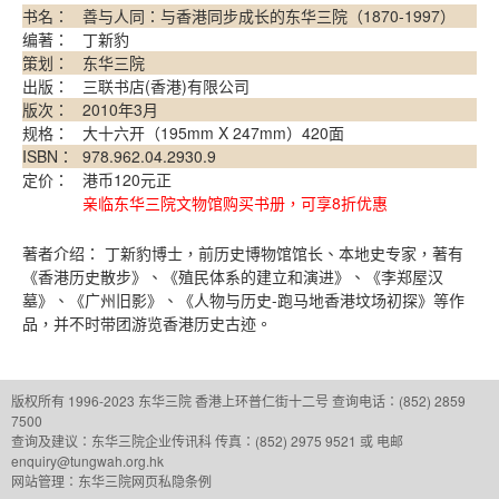
书名：
善与人同：与香港同步成长的东华三院（1870-1997）
编著：
丁新豹
策划：
东华三院
出版：
三联书店(香港)有限公司
版次：
2010年3月
规格：
大十六开（195mm X 247mm）420面
ISBN：
978.962.04.2930.9
定价：
港币120元正
亲临东华三院文物馆购买书册，可享8折优惠
著者介绍： 丁新豹博士，前历史博物馆馆长、本地史专家，著有
《香港历史散步》、《殖民体系的建立和演进》、《李郑屋汉
墓》、《广州旧影》、《人物与历史-跑马地香港坟场初探》等作
品，并不时带团游览香港历史古迹。
版权所有 1996-2023 东华三院
香港上环普仁街十二号
查询电话：(852) 2859
7500
查询及建议：
东华三院企业传讯科
传真：(852) 2975 9521 或 电邮
enquiry@tungwah.org.hk
网站管理：
东华三院网页私隐条例