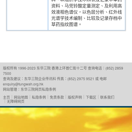
资料、马兜铃酸定量测定、及利用高
效液相色谱仪，以色层分析、红外线
光谱学技术编制、比较及记录存档中
草药指纹图谱。
版权所有 1996-2023 东华三院
香港上环普仁街十二号
查询电话：(852) 2859
7500
查询及建议：
东华三院企业传讯科
传真：(852) 2975 9521 或 电邮
enquiry@tungwah.org.hk
网站管理：
东华三院网页私隐条例
主页
网站地图
私隐条例
免责条款
版权声明
下载区
联系我们
无障碍网页